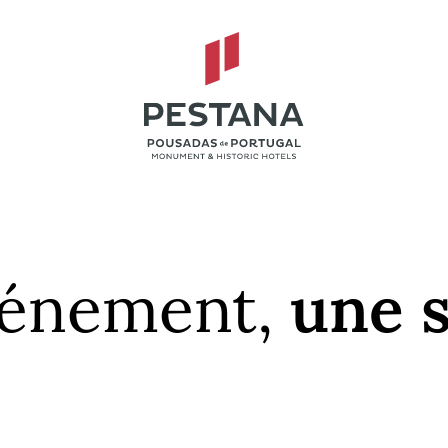
vénement,
une s