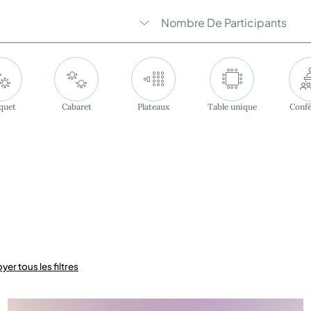
Nombre De Participants
quet
Cabaret
Plateaux
Table unique
Confé
yer tous les filtres