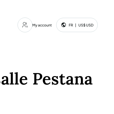
My account
FR
|
US$
USD
Langue et devise:
alle Pestana