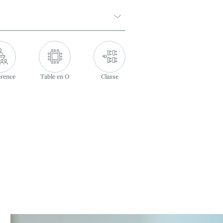
rence
Table en O
Classe