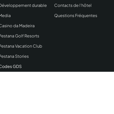
Développement durable
Contacts de l’hôtel
Media
Questions Fréquentes
Casino da Madeira
Pestana Golf Resorts
Pestana Vacation Club
Pestana Stories
Codes GDS
ns
Accessibilité
© Copyright Pestana Group. Tous droits
réservés.