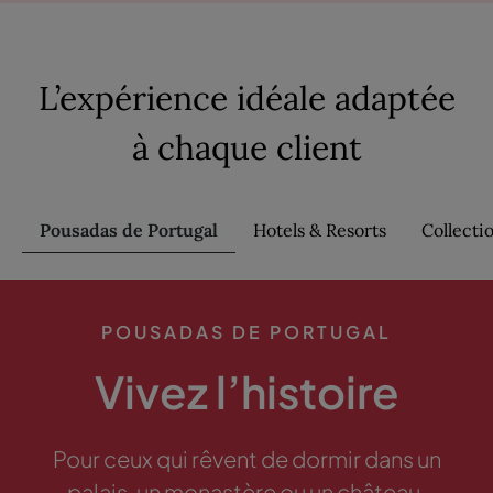
L’expérience idéale adaptée
à chaque client
Pousadas de Portugal
Hotels & Resorts
Collecti
POUSADAS DE PORTUGAL
Vivez l’histoire
Pour ceux qui rêvent de dormir dans un
palais, un monastère ou un château.