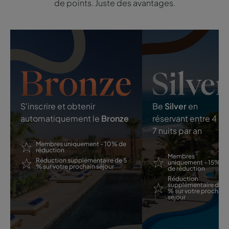
de points. Juste des avantages.
S'inscrire et obtenir
Be
Silver
en
automatiquement le
Bronze
réservant entre 4 et
7 nuits par an
Membres uniquement - 10% de
réduction
Membres
Réduction supplémentaire de 5
uniquement - 15%
% sur votre prochain séjour
de réduction
Réduction
supplémentaire de 5
% sur votre prochain
séjour