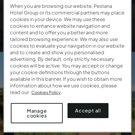
When you are browsing our website, Pestana
Hotel Group or its commercial partners may place
Nature
Ville
Historique
Famille
cookies in your device. We may use these
cookies to enhance website navigation and
content and to offer you a better and more
tailored browsing experience. We may also use
cookies to evaluate your navigation in our website
Madère
and to create and show you personalised
advertising. By default, only strictly necessary
cookies will be active. You may accept or change
191
€
your cookie definitions through the buttons
À Partir
/ Nuit
available in this banner. If you wish to obtain more
1 Emplacement • 1 Hôtel
information about how we use cookies, please
read our
.
Cookies Policy
Accept all
Manage
cookies