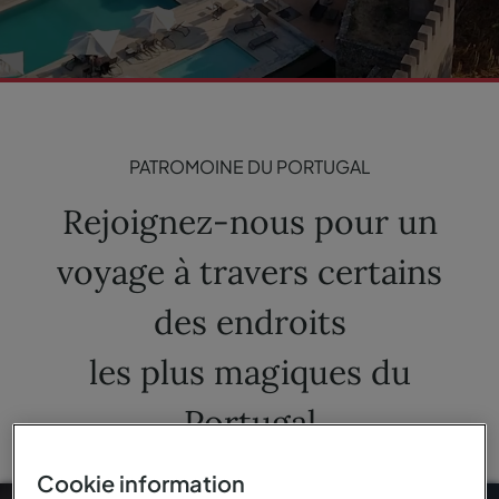
PATROMOINE DU PORTUGAL
Rejoignez-nous pour un
voyage à travers certains
des endroits
les plus magiques du
Portugal
Cookie information