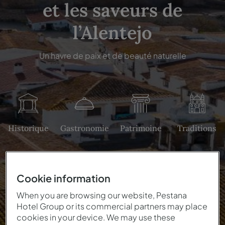
et les saveurs de
l’Alentejo
Un havre de paix et de beauté naturelle
Historique
Gastronomie
Patrimoine
Traditions
Cookie information
When you are browsing our website, Pestana
Hotel Group or its commercial partners may place
cookies in your device. We may use these