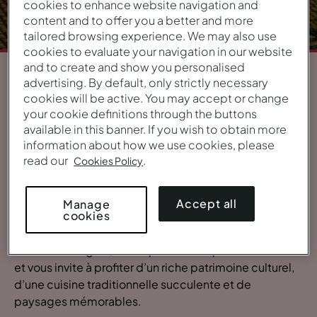
cookies to enhance website navigation and
content and to offer you a better and more
tailored browsing experience. We may also use
cookies to evaluate your navigation in our website
and to create and show you personalised
advertising. By default, only strictly necessary
1
/
6
cookies will be active. You may accept or change
your cookie definitions through the buttons
VUE GÉNÉRALE
available in this banner. If you wish to obtain more
information about how we use cookies, please
L’Alentejo
read our
.
Cookies Policy
Imaginez de vastes plaines aux nuances vertes et
dorées, de charmants villages parés de blanc et de
Accept all
Manage
cookies
bleu, et de longues plages sauvages. Bienvenue dans
l’Alentejo!
Dans cette région, le temps s’écoule plus lentement
et vous invite à profiter d’un riche patrimoine culturel,
d’une cuisine traditionnelle succulente et de
paysages mémorables.