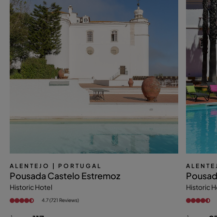
ALENTEJO
| PORTUGAL
ALENTE
Pousada Castelo Estremoz
Pousad
Historic Hotel
Historic H
4.7 (721 Reviews)