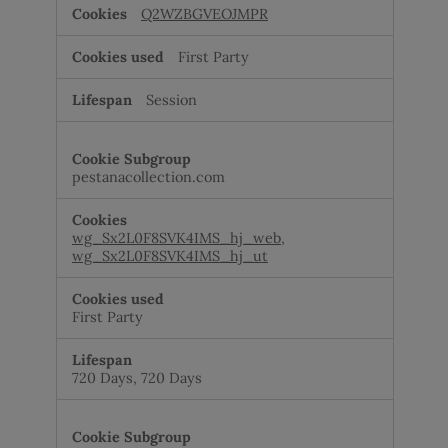
Q2WZBGVEOJMPR
First Party
Session
pestanacollection.com
wg_Sx2L0F8SVK4IMS_hj_web
,
wg_Sx2L0F8SVK4IMS_hj_ut
First Party
720 Days, 720 Days