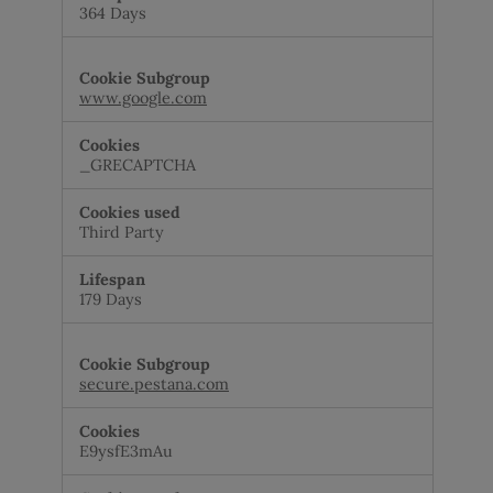
364 Days
www.google.com
_GRECAPTCHA
Third Party
179 Days
secure.pestana.com
E9ysfE3mAu