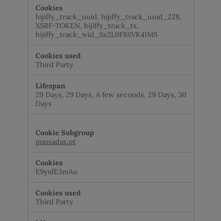
hijiffy_track_uuid, hijiffy_track_uuid_228,
XSRF-TOKEN, hijiffy_track_ts,
hijiffy_track_wid_Sx2L0F8SVK4IMS
Third Party
29 Days, 29 Days, A few seconds, 29 Days, 30
Days
pousadas.pt
E9ysfE3mAu
Third Party