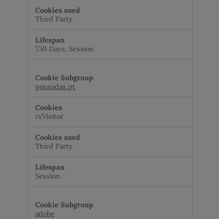
Third Party
730 Days, Session
pousadas.pt
rxVisitor
Third Party
Session
adobe