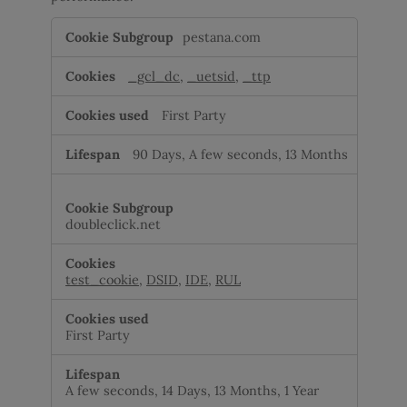
Advertising
pestana.com
cookies
_gcl_dc
,
_uetsid
,
_ttp
First Party
90 Days, A few seconds, 13 Months
doubleclick.net
test_cookie
,
DSID
,
IDE
,
RUL
First Party
A few seconds, 14 Days, 13 Months, 1 Year