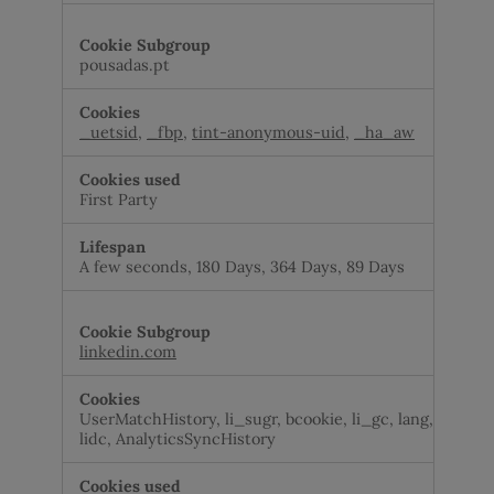
pousadas.pt
_uetsid
,
_fbp
,
tint-anonymous-uid
,
_ha_aw
First Party
A few seconds, 180 Days, 364 Days, 89 Days
linkedin.com
UserMatchHistory, li_sugr, bcookie, li_gc, lang,
lidc, AnalyticsSyncHistory