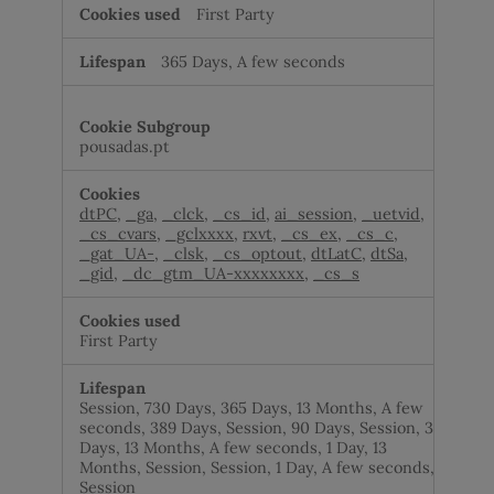
First Party
365 Days, A few seconds
pousadas.pt
dtPC
,
_ga
,
_clck
,
_cs_id
,
ai_session
,
_uetvid
,
_cs_cvars
,
_gclxxxx
,
rxvt
,
_cs_ex
,
_cs_c
,
_gat_UA-
,
_clsk
,
_cs_optout
,
dtLatC
,
dtSa
,
_gid
,
_dc_gtm_UA-xxxxxxxx
,
_cs_s
First Party
Session, 730 Days, 365 Days, 13 Months, A few
seconds, 389 Days, Session, 90 Days, Session, 30
Days, 13 Months, A few seconds, 1 Day, 13
Months, Session, Session, 1 Day, A few seconds,
Session