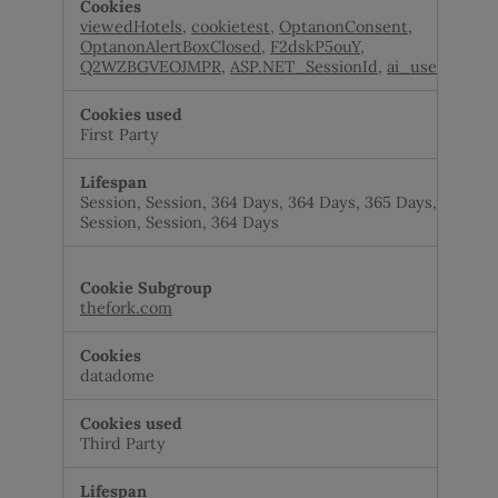
viewedHotels
,
cookietest
,
OptanonConsent
,
OptanonAlertBoxClosed
,
F2dskP5ouY
,
Q2WZBGVEOJMPR
,
ASP.NET_SessionId
,
ai_user
First Party
Session, Session, 364 Days, 364 Days, 365 Days,
Session, Session, 364 Days
thefork.com
datadome
Third Party