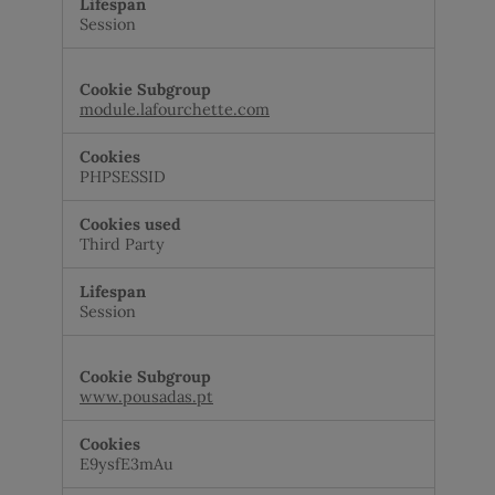
Session
module.lafourchette.com
PHPSESSID
Third Party
Session
www.pousadas.pt
E9ysfE3mAu