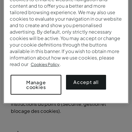
Lors de chaque visite sur les Canaux numériques,
content and to offer you a better and more
votre navigateur autorise l’accès aux Cookies
tailored browsing experience. We may also use
installés sur votre appareil, permettant la
cookies to evaluate your navigation in our website
reconnaissance et la mémorisation de
and to create and show you personalised
l’identifiant qui vous est associé (le cas échéant),
advertising. By default, only strictly necessary
ainsi que l’activation immédiate de vos
cookies will be active. You may accept or change
préférences d’utilisation. Les Canaux numériques
your cookie definitions through the buttons
ne placeront des Cookies sur votre appareil
available in this banner. If you wish to obtain more
qu’avec votre consentement exprès, hormis si les
information about how we use cookies, please
Cookies sont strictement nécessaires au
read our
.
Cookies Policy
fonctionnement du site web.
Accept all
Manage
En ce qui concerne les Cookies strictement
cookies
nécessaires, vous pouvez les supprimer ou les
bloquer automatiquement en suivant les
instructions du point 6 (Sécurité, gestion et
blocage des cookies).