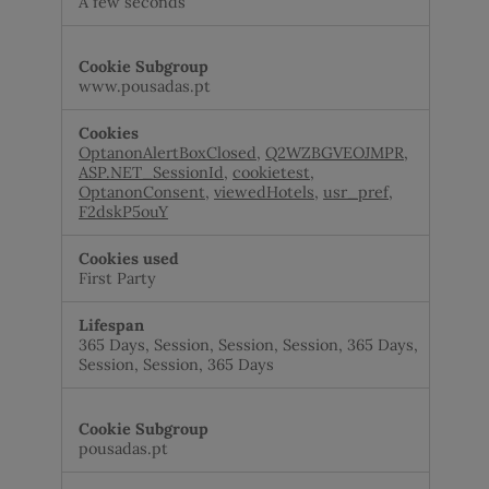
A few seconds
www.pousadas.pt
OptanonAlertBoxClosed
,
Q2WZBGVEOJMPR
,
ASP.NET_SessionId
,
cookietest
,
OptanonConsent
,
viewedHotels
,
usr_pref
,
F2dskP5ouY
First Party
365 Days, Session, Session, Session, 365 Days,
Session, Session, 365 Days
pousadas.pt