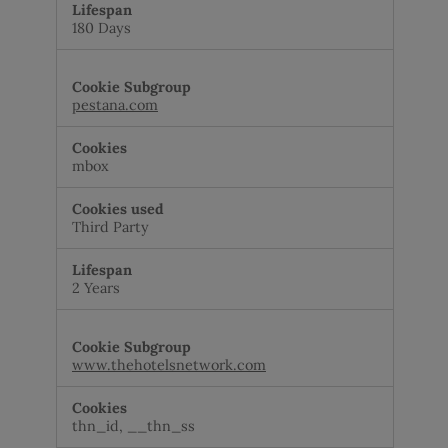
180 Days
pestana.com
mbox
Third Party
2 Years
www.thehotelsnetwork.com
thn_id, __thn_ss