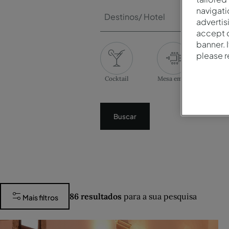
navigati
Destinos/ Hotel
advertis
accept o
banner. 
please 
Cocktail
Mesa em U
Ban
Buscar
86
resultados
para a sua pesquisa
Mais filtros