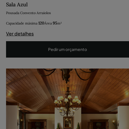
Sala Azul
Pousada Convento Arraiolos
120
95
Capacidade máxima
Área
m²
Ver detalhes
Pedir um orçamento