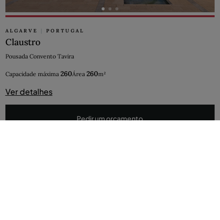
ALGARVE
|
PORTUGAL
Claustro
Pousada Convento Tavira
260
260
Capacidade máxima
Área
m²
Ver detalhes
Pedir um orçamento