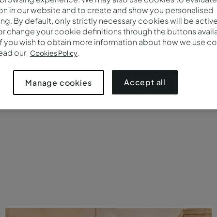
on in our website and to create and show you personalised
Número De Participantes
ing. By default, only strictly necessary cookies will be activ
r change your cookie definitions through the buttons availab
If you wish to obtain more information about how we use co
read our
.
Cookies Policy
quete
Cabaret
Plateia
Mesa única
Confe
Accept all
Manage cookies