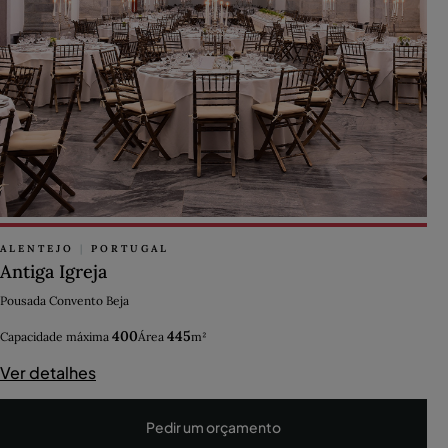
ALENTEJO
|
PORTUGAL
Antiga Igreja
Pousada Convento Beja
400
445
Capacidade máxima
Área
m²
Ver detalhes
Pedir um orçamento