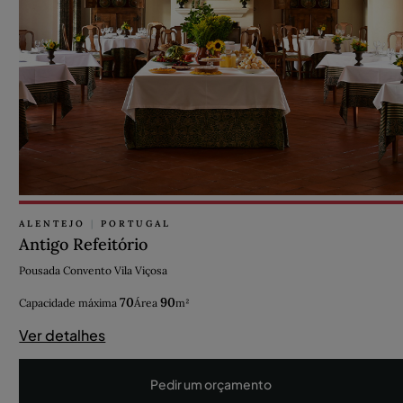
ALENTEJO
|
PORTUGAL
Antigo Refeitório
Pousada Convento Vila Viçosa
70
90
Capacidade máxima
Área
m²
Ver detalhes
Pedir um orçamento