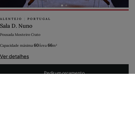
ALENTEJO
|
PORTUGAL
Sala D. Nuno
Pousada Mosteiro Crato
60
66
Capacidade máxima
Área
m²
Ver detalhes
Pedir um orçamento