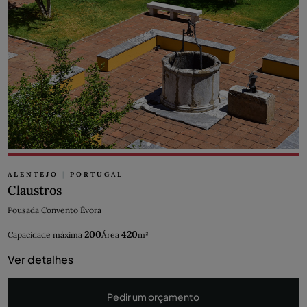
ALENTEJO
|
PORTUGAL
Claustros
Pousada Convento Évora
200
420
Capacidade máxima
Área
m²
Ver detalhes
Pedir um orçamento