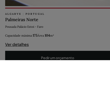
ALGARVE
|
PORTUGAL
Palmeiras Norte
Pousada Palácio Estoi - Faro
175
104
Capacidade máxima
Área
m²
Ver detalhes
Pedir um orçamento
AÇORES
|
PORTUGAL
Muralha
Pousada Forte Horta
50
45
Capacidade máxima
Área
m²