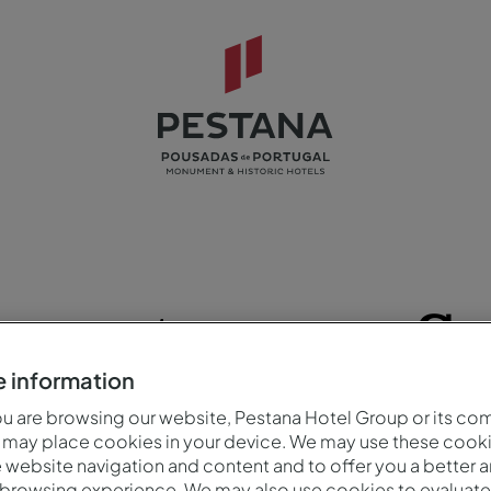
 evento,
uma Sa
 information
 are browsing our website, Pestana Hotel Group or its co
 may place cookies in your device. We may use these cooki
website navigation and content and to offer you a better 
 browsing experience. We may also use cookies to evaluate