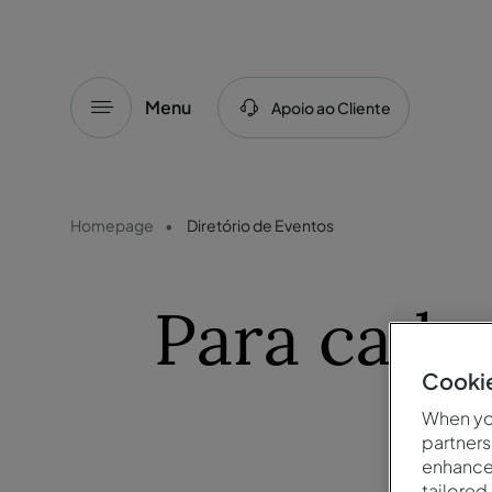
Menu
Apoio ao Cliente
Homepage
Diretório de Eventos
Para cada
Cookie
When you
partners
enhance 
tailored