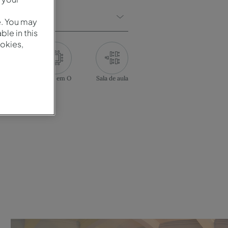
e. You may
le in this
okies,
rência
Mesa em O
Sala de aula