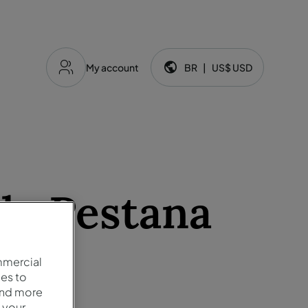
My account
BR
|
US$
USD
Idioma e moeda:
la Pestana
mmercial
es to
and more
 your