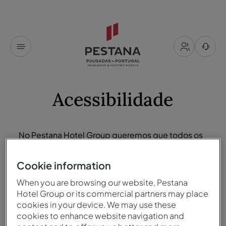
Acessibilidade
No Pestana Hotel Group queremos que todos os
visitantes do website se sintam bem-vindos e
desfrutem de uma experiência adequada e
Cookie information
positiva.
When you are browsing our website, Pestana
Estamos comprometidos em garantir uma
Hotel Group or its commercial partners may place
navegação mais inclusiva para todos ao respeitar
cookies in your device. We may use these
as diretrizes de acessibilidade de conteúdo da
cookies to enhance website navigation and