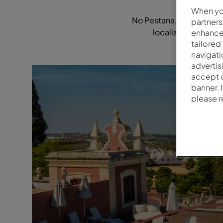
When you
No Pestana, estamos fo
partners
localizações, aten
enhance 
tailored
navigati
advertis
accept o
banner. 
please 