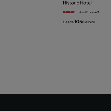
Historic Hotel
4.6 (441 Reviews)
105
Desde
€
/noite