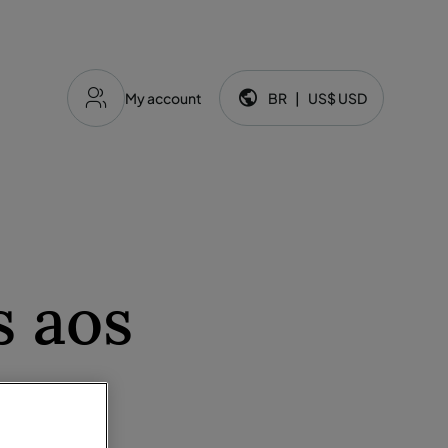
My account
BR
|
US$
USD
Idioma e moeda:
s aos
s