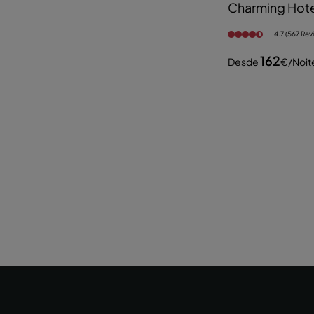
Charming Hote
4.7 (567 Rev
162
Desde
€
/noit