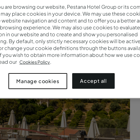
 are browsing our website, Pestana Hotel Group or its co
cados nas suas necessidades. É por isso que oferecemos di
 may place cookies in your device. We may use these cooki
dendo a todas as preferências. Simplesmente escolha o se
website navigation and content and to offer you a better 
 browsing experience. We may also use cookies to evaluate
on in our website and to create and show you personalised
ing. By default, only strictly necessary cookies will be activ
r change your cookie definitions through the buttons availab
If you wish to obtain more information about how we use co
read our
.
Cookies Policy
Accept all
Manage cookies