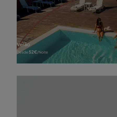
Verão
52
€
Desde
/noite