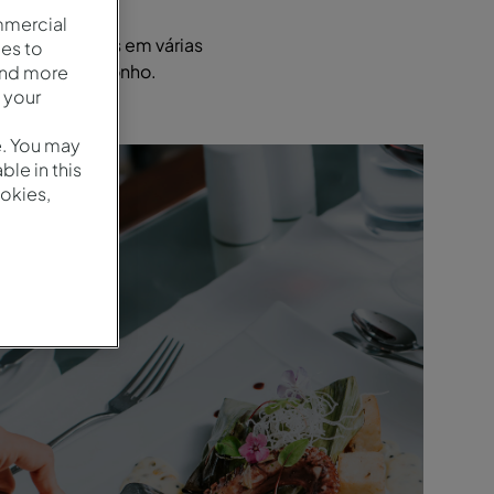
mmercial
versas opções em várias
es to
u destino de sonho.
and more
 your
e. You may
le in this
okies,