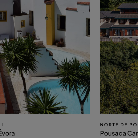
AL
NORTE DE P
Évora
Pousada Can