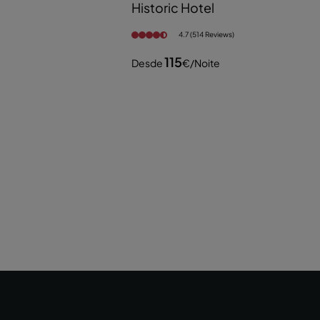
Historic Hotel
4.7 (514 Reviews)
115
Desde
€
/noite