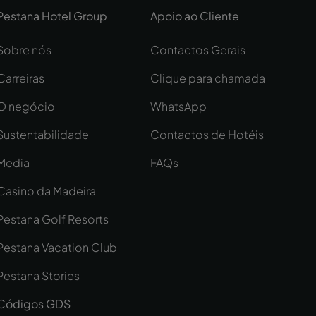
Pestana Hotel Group
Apoio ao Cliente
Sobre nós
Contactos Gerais
Carreiras
Clique para chamada
O negócio
WhatsApp
Sustentabilidade
Contactos de Hotéis
Media
FAQs
Casino da Madeira
Pestana Golf Resorts
Pestana Vacation Club
Pestana Stories
Códigos GDS