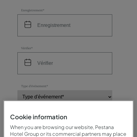
Enregistrement*
Vérifier*
Type d'événement*
Cookie information
Nombre de participants*
When you are browsing our website, Pestana
Hotel Group or its commercial partners may place