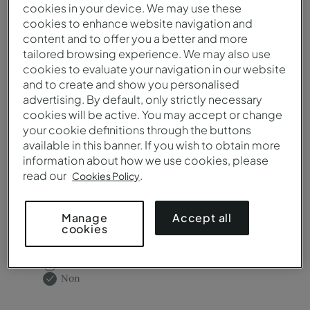
cookies in your device. We may use these
Destination / Hôtel*
cookies to enhance website navigation and
content and to offer you a better and more
tailored browsing experience. We may also use
cookies to evaluate your navigation in our website
and to create and show you personalised
Besoin de salles de réunion?
advertising. By default, only strictly necessary
cookies will be active. You may accept or change
Oui
your cookie definitions through the buttons
Non
available in this banner. If you wish to obtain more
information about how we use cookies, please
read our
.
Cookies Policy
Accept all
Manage
cookies
Besoin d'un service traiteur?
Oui
Non