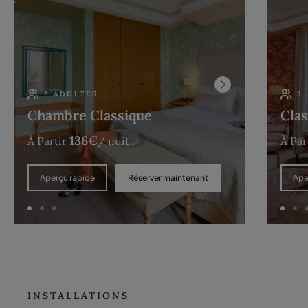
2 ADULTES
3
Chambre Classique
Clas
136
€
À Partir
/ nuit
À Par
Réserver maintenant
Aperçu rapide
Ape
INSTALLATIONS