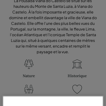
La Pousada Viana do Castelo se situe sur les
hauteurs du Monte de Santa Luzia, à Viana do
Castelo. À la fois imposante et gracieuse, elle
domine et embellit davantage la ville de Viana do
Castelo. Elle offre l’une des plus belles vues du
Portugal, sur la montagne, la ville, le fleuve Lima,
l’océan Atlantique et l’iconique Temple de Santa
Luzia qui, situé à quelques centaines de mètres
sur le même versant, encadre et remplit le
paysage et la vue.
Nature
Historique
Famille
Romantique