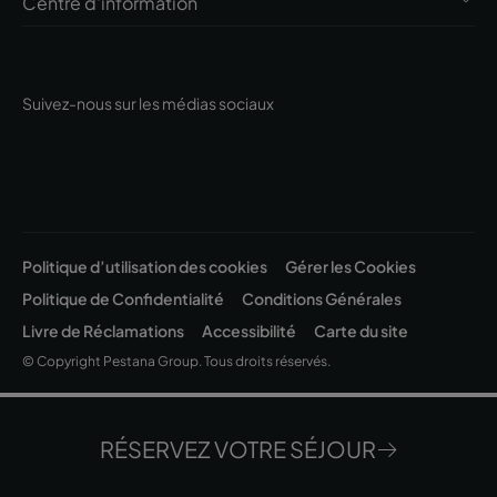
Centre d'information
Suivez-nous sur les médias sociaux
Politique d’utilisation des cookies
Gérer les Cookies
Politique de Confidentialité
Conditions Générales
Livre de Réclamations
Accessibilité
Carte du site
© Copyright Pestana Group. Tous droits réservés.
©Intervisa Viagens e Turismo, Lda. Rua Jau, nº 54, 1300-314 Lisboa
| Capital Social EUR 200.000 • Matrícula C.R.C. Lisboa - N.I.P.C. 502 669
RÉSERVEZ VOTRE SÉJOUR
152 • Alvará Nº 163/1962