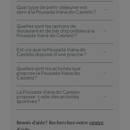
Le check-in à la Pousada Viana do Castelo
Quel type de petit-déjeuner est
est possible à partir de 15h00, et le check-
servi à la Pousada Viana do Castelo ?
out jusqu’à 12h00.
Les options de petit-déjeuner incluent un
Quelles sont les options de
buffet.
restaurant et de bar disponibles à la
Pousada Viana do Castelo ?
La Pousada Viana do Castelo dispose d’un
Est-ce que la Pousada Viana do
restaurant: Pousada Viana do Castelo.
Castelo dispose d’une piscine ?
Oui, l’hôtel dispose d’une piscine
Quelles sont les activités que
extérieure.
propose la Pousada Viana do
Castelo ?
La Pousada Viana do Castelo propose les
La Pousada Viana do Castelo
activités/services suivants (des frais
propose-t-elle des activités
sportives ?
peuvent s’appliquer):
- Piscine extérieure
Oui, vous pourrez faire de l’exercice dans la
- Massage (sur demande)
piscine, dans les jardins et à la montagne.
Besoin d'aide? Recherchez notre
centre
- Visites guidées culturelles
d'aide