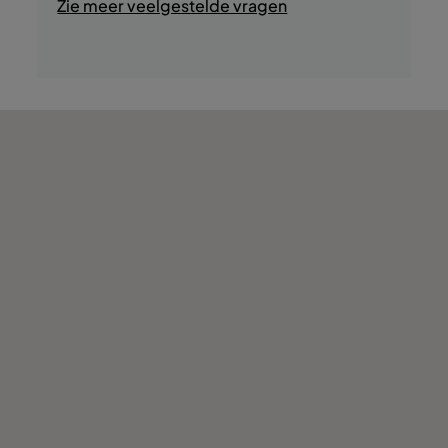
Zie meer veelgestelde vragen
- Tochten in de omgeving
- Golf
- Boottochten