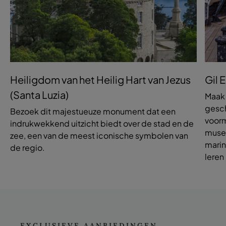
Heiligdom van het Heilig Hart van Jezus
Gil
(Santa Luzia)
Maak 
gesch
Bezoek dit majestueuze monument dat een
voorm
indrukwekkend uitzicht biedt over de stad en de
museu
zee, een van de meest iconische symbolen van
marin
de regio.
leren
EXCLUSIEVE AANBIEDINGEN