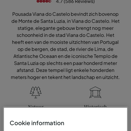
4.7 (586 Reviews)
Pousada Viana do Castelo bevindt zich bovenop
de Monte de Santa Luzia, in Viana do Castelo. Het
statige, elegante gebouw brengt nog meer
schoonheid in de stad Viana do Castelo. Het
heeft een van de mooiste uitzichten van Portugal
op de bergen, de stad, de rivier de Lima, de
Atlantische Oceaan en de iconische Templo de
Santa Luzia op slechts een paar honderd meter
afstand. Deze tempel ligt enkele honderden
meters hoger en tekent het landschap en uitzicht.
Natuur
Historisch
Cookie information