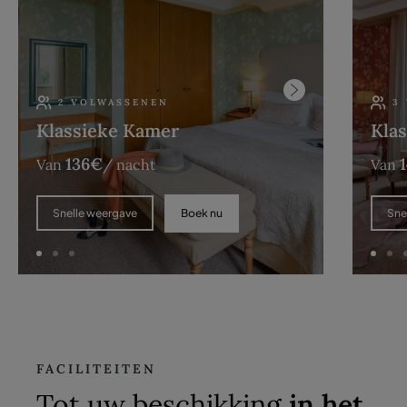
2 VOLWASSENEN
3
Klassieke Kamer
Klas
136
€
Van
/ nacht
Van
Boek nu
Snelle weergave
Sne
FACILITEITEN
Tot uw beschikking
in het