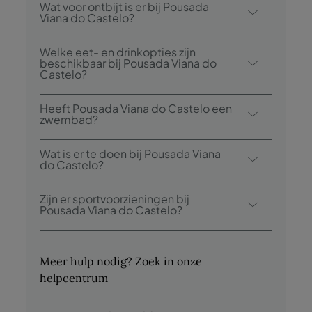
Inchecken bij Pousada Viana do Castelo is
Wat voor ontbijt is er bij Pousada
vanaf 15.00 uur, en uitchecken tot 12.00 uur.
Viana do Castelo?
Tot de ontbijtopties behoort een buffet.
Welke eet- en drinkopties zijn
beschikbaar bij Pousada Viana do
Castelo?
Pousada Viana do Castelo heeft 1
Heeft Pousada Viana do Castelo een
restaurant: Pousada do Viana Castelo.
zwembad?
Ja, dit hotel heeft een buitenzwembad.
Wat is er te doen bij Pousada Viana
do Castelo?
Pousada Viana do Castelo biedt de
Zijn er sportvoorzieningen bij
volgende activiteiten/diensten aan
Pousada Viana do Castelo?
(mogelijk tegen betaling):
Ja. Gasten kunnen sporten in het zwembad,
- Buitenzwembad
de tuinen en de bergen.
- Massagebehandeling (op aanvraag)
Meer hulp nodig? Zoek in onze
- Begeleide culturele rondleidingen
helpcentrum
- Watersporten
- Fietstochten