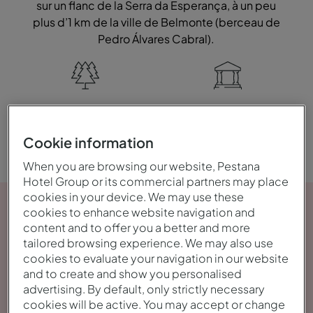
sur un flanc de la Serra da Esperança, à un peu
plus d’1 km de la ville de Belmonte (berceau de
Pedro Álvares Cabral).
Nature
Historique
Cookie information
When you are browsing our website, Pestana
Hotel Group or its commercial partners may place
cookies in your device. We may use these
cookies to enhance website navigation and
content and to offer you a better and more
tailored browsing experience. We may also use
cookies to evaluate your navigation in our website
and to create and show you personalised
advertising. By default, only strictly necessary
cookies will be active. You may accept or change