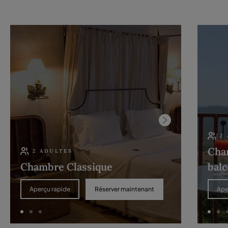
2
Cha
2 ADULTES
Chambre Classique
bal
Réserver maintenant
Aperçu rapide
Ape