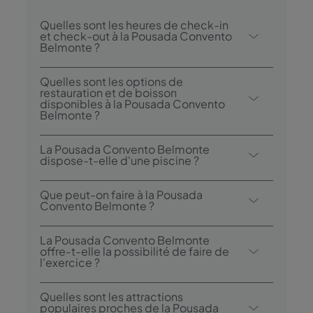
Quelles sont les heures de check-in
et check-out à la Pousada Convento
Belmonte ?
Le check-in à la Pousada Convento
Quelles sont les options de
Belmonte est possible à partir de 15h00, et
restauration et de boisson
disponibles à la Pousada Convento
le check-out jusqu’à 12h00.
Belmonte ?
La Pousada Convento Belmonte possède 1
La Pousada Convento Belmonte
restaurant : Pousada Convento Belmonte.
dispose-t-elle d'une piscine ?
Oui, cet hôtel dispose d'une piscine
Que peut-on faire à la Pousada
extérieure.
Convento Belmonte ?
La Pousada Convento Belmonte propose
La Pousada Convento Belmonte
les activités / services suivants (des frais
offre-t-elle la possibilité de faire de
l'exercice ?
peuvent s'appliquer):
- Piscine extérieure
Oui, les hôtes ont accès à une piscine.
Quelles sont les attractions
- Randonnée
populaires proches de la Pousada