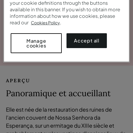
your cookie definitions through the buttons
available in this banner. If you wish to obtain more
information about how we use cookies, please
read our
.
Cookies Policy
Accept all
Manage
cookies
Voir la galerie
APERÇU
Panoramique et accueillant
Elle est née de la restauration des ruines de
l'ancien couvent de Nossa Senhora da
Esperança, sur un ermitage du XIIIe siècle et