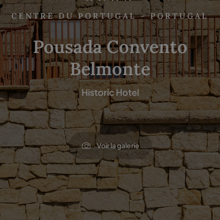
CENTRE DU PORTUGAL - PORTUGAL
Pousada Convento
Belmonte
Historic Hotel
Voir la galerie