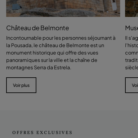
Château de Belmonte
Musé
Incontournable pour les personnes séjournant à
Il s'
la Pousada, le château de Belmonte est un
l'hist
monument historique qui offre des vues
commu
panoramiques sur la ville et la chaîne de
tradi
montagnes Serra da Estrela.
siècl
Voir plus
Voi
OFFRES EXCLUSIVES