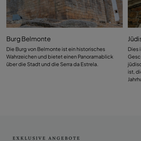
Burg Belmonte
Jüd
Die Burg von Belmonte ist ein historisches
Dies 
Wahrzeichen und bietet einen Panoramablick
Gesch
über die Stadt und die Serra da Estrela.
jüdi
ist, d
Jahrh
EXKLUSIVE ANGEBOTE