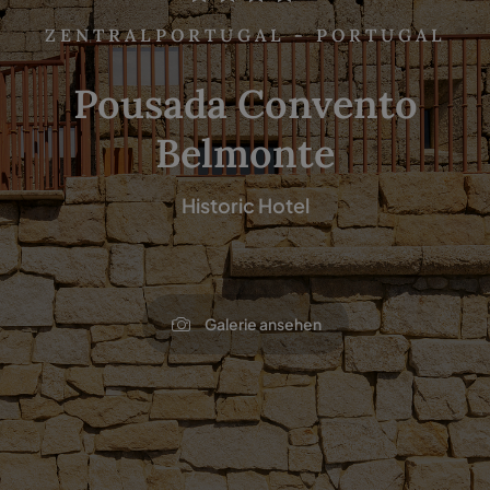
ZENTRALPORTUGAL - PORTUGAL
Pousada Convento
Belmonte
Historic Hotel
Galerie ansehen