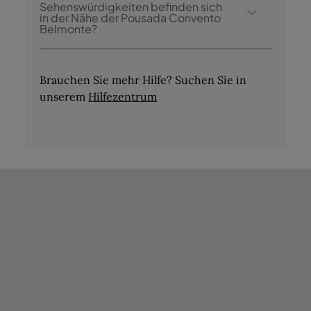
Schwimmbad.
Sehenswürdigkeiten befinden sich
- Reitausflüge
in der Nähe der Pousada Convento
Belmonte?
- Fahrradtouren
- Jeep-Touren
Zu den nahe gelegenen
- Touren in der Umgebung
Sehenswürdigkeiten gehören Antigos
Brauchen Sie mehr Hilfe? Suchen Sie in
- Fischen
Paços do Concelho, Schloss Belmonte,
unserem
Hilfezentrum
Centum Cellas, Museu dos
Descobrimentos, Museu Judaico de
Belmonte und Solar dos Cabrais.