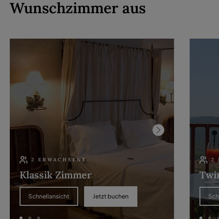
Wunschzimmer aus
2 ERWACHSENE
2
Klassik Zimmer
Twi
Jetzt buchen
Schnellansicht
Sch