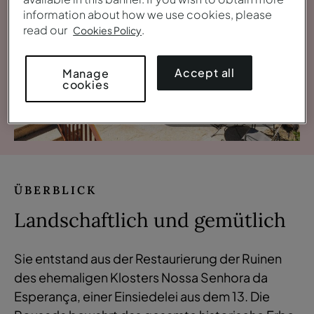
information about how we use cookies, please
read our
.
Cookies Policy
Accept all
Manage
cookies
Galerie ansehen
ÜBERBLICK
Landschaftlich und gemütlich
Sie entstand aus der Restaurierung der Ruinen
des ehemaligen Klosters Nossa Senhora da
Esperança, einer Einsiedelei aus dem 13. Die