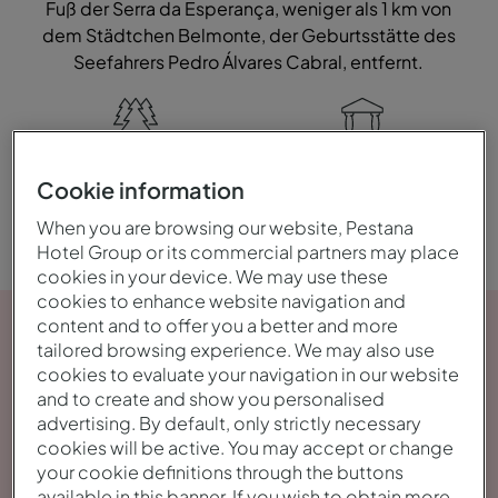
Fuß der Serra da Esperança, weniger als 1 km von
dem Städtchen Belmonte, der Geburtsstätte des
Seefahrers Pedro Álvares Cabral, entfernt.
Natur
Historisch
Cookie information
When you are browsing our website, Pestana
Hotel Group or its commercial partners may place
cookies in your device. We may use these
cookies to enhance website navigation and
content and to offer you a better and more
tailored browsing experience. We may also use
cookies to evaluate your navigation in our website
and to create and show you personalised
advertising. By default, only strictly necessary
cookies will be active. You may accept or change
your cookie definitions through the buttons
available in this banner. If you wish to obtain more