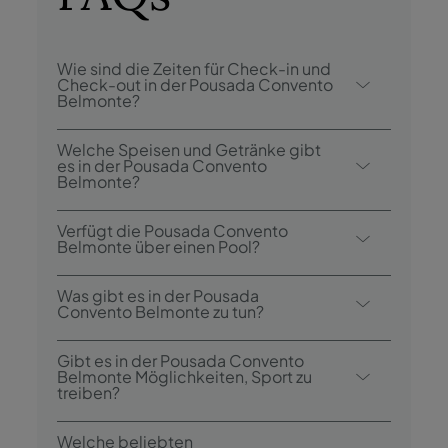
Wie sind die Zeiten für Check-in und
Check-out in der Pousada Convento
Belmonte?
Der Check-in im Pousada Convento
Welche Speisen und Getränke gibt
Belmonte, ist ab 15:00 Uhr und der Check-
es in der Pousada Convento
Belmonte?
out bis 12:00 Uhr.
Pousada Convento Belmonte hat 1
Verfügt die Pousada Convento
Restaurant.
Belmonte über einen Pool?
Ja, dieses Hotel hat einen Außenpool.
Was gibt es in der Pousada
Convento Belmonte zu tun?
Die Pousada Convento Belmonte bietet
Gibt es in der Pousada Convento
folgende Aktivitäten / Dienstleistungen an
Belmonte Möglichkeiten, Sport zu
treiben?
(ggf. gegen Gebühr):
- Freibad
Ja, die Gäste haben Zugang zu einem
Welche beliebten
- Trecking