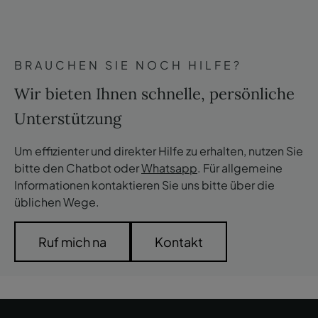
recepcao.stacruz@pestana.com
internationale Festnetz)
Konsultieren Sie die FAQs der Einheit
Reservierungstelefon:
(+49) 302 201 3732
(anruf in
Telefon:
(+351) 292 242 060
(anruf in das
das nationale Festnetz)
internationale Festnetz)
BRAUCHEN SIE NOCH HILFE?
Reservierungstelefon:
(+49) 302 201 3732
(anruf in
RNET: 9225
das nationale Festnetz)
Wir bieten Ihnen schnelle, persönliche
Konsultieren Sie die FAQs der Einheit
RNET: 4777
Unterstützung
Konsultieren Sie die FAQs der Einheit
Um effizienter und direkter Hilfe zu erhalten, nutzen Sie
bitte den Chatbot oder
Whatsapp
. Für allgemeine
Informationen kontaktieren Sie uns bitte über die
üblichen Wege.
Ruf mich na
Kontakt