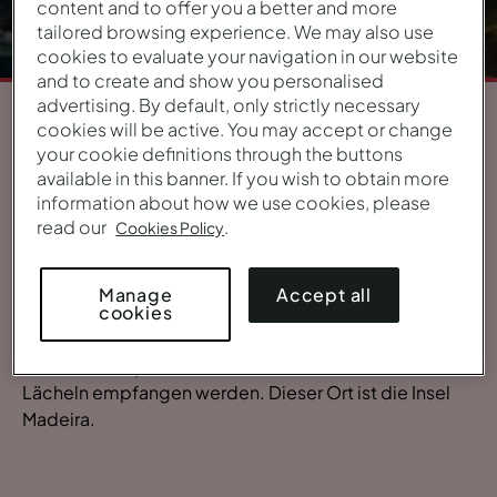
content and to offer you a better and more
tailored browsing experience. We may also use
cookies to evaluate your navigation in our website
and to create and show you personalised
advertising. By default, only strictly necessary
cookies will be active. You may accept or change
1
/
5
your cookie definitions through the buttons
available in this banner. If you wish to obtain more
ÜBERBLICK
information about how we use cookies, please
read our
.
Cookies Policy
Die Insel Madeira
Stellen Sie sich einen Ort vor, mit herrlicher Natur,
Accept all
Manage
umgeben von ruhigem, warmem Meerwasser, mit
cookies
außergewöhnlich gutem Essen und beeindruckenden
Sehenswürdigkeiten. Ein Ort, an dem Sie mit einem
Lächeln empfangen werden. Dieser Ort ist die Insel
Madeira.