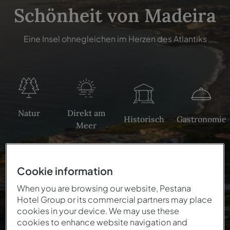
Schönheit von Madeira
Eine Insel ohnegleichen im Herzen des Atlantiks
Natur
Direkt am
Historisch
Gastronomie
Meer
Cookie information
When you are browsing our website, Pestana
Hotel Group or its commercial partners may place
cookies in your device. We may use these
cookies to enhance website navigation and