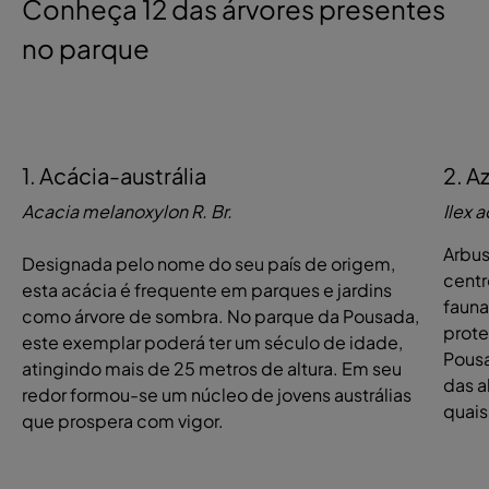
Conheça 12 das árvores presentes
no parque
1. Acácia-austrália
2. A
Acacia melanoxylon R. Br.
Ilex 
Arbus
Designada pelo nome do seu país de origem,
centr
esta acácia é frequente em parques e jardins
fauna
como árvore de sombra. No parque da Pousada,
prote
este exemplar poderá ter um século de idade,
Pousa
atingindo mais de 25 metros de altura. Em seu
das a
redor formou-se um núcleo de jovens austrálias
quais
que prospera com vigor.