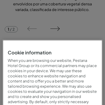
envolvidos por uma cobertura vegetal densa
variada, classificada de interesse público.
1
/
2
Uma viagem pela história
Cookie information
O jardim e o parque da Pousada Mosteiro Guimarães
formam um notável conjunto paisagístico, com
When you are browsing our website, Pestana
origem na antiga cerca do Mosteiro de Santa Marinha
Hotel Group or its commercial partners may place
da Costa, fundado no séc. XII. Esta cerca - um
cookies in your device. We may use these
domínio murado, com mata de carvalhos e
cookies to enhance website navigation and
castanheiros, pomar, horta, tanques e moinhos -
content and to offer you a better and more
constituiu uma fonte de recursos e um local de
tailored browsing experience. We may also use
cookies to evaluate your navigation in our website
recreio e meditação dos cónegos de Santo
and to create and show you personalised
Agostinho e, a partir do séc. XVI, dos monges da
advertising. By default, only strictly necessary
ordem de São Jerónimo. No séc. XIX, após a extinção