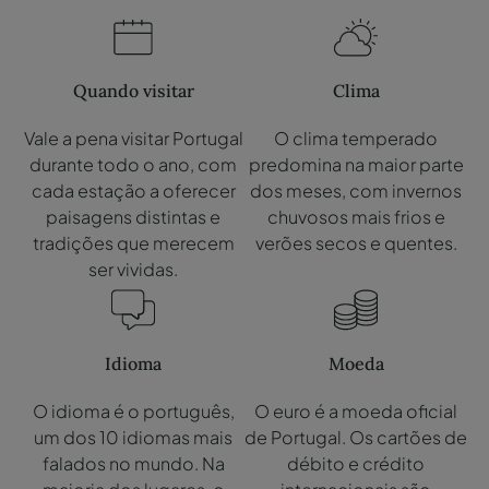
Quando visitar
Clima
Vale a pena visitar Portugal
O clima temperado
durante todo o ano, com
predomina na maior parte
cada estação a oferecer
dos meses, com invernos
paisagens distintas e
chuvosos mais frios e
tradições que merecem
verões secos e quentes.
ser vividas.
Idioma
Moeda
O idioma é o português,
O euro é a moeda oficial
um dos 10 idiomas mais
de Portugal. Os cartões de
falados no mundo. Na
débito e crédito