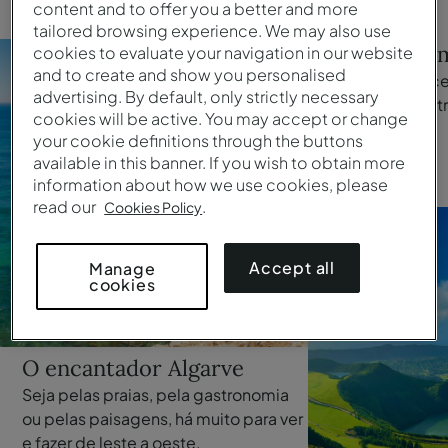
content and to offer you a better and more
tailored browsing experience. We may also use
São Miguel em
cookies to evaluate your navigation in our website
and to create and show you personalised
Os Açores oferec
advertising. By default, only strictly necessary
de atividades e at
cookies will be active. You may accept or change
os gostos.
your cookie definitions through the buttons
available in this banner. If you wish to obtain more
Ler mais
information about how we use cookies, please
read our
.
Cookies Policy
Accept all
Manage
cookies
O encantador Algarve
Seja pelas praias, pela gastronomia
ou pelas paisagens, há muito para ver
e fazer de leste a oeste.