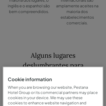
maioria dos lugares, o
internacionais são
inglês e o espanhol são
amplamente aceites na
bem compreendidos.
maioria dos
estabelecimentos
comerciais.
Alguns lugares
deslumbrantes para
adicionar
Cookie information
à sua lista de desejos em
When you are browsing our website, Pestana
Hotel Group or its commercial partners may place
Portugal
cookies in your device. We may use these
cookies to enhance website navigation and