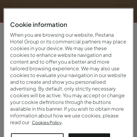
Cookie information
When you are browsing our website, Pestana
Locais únicos e versáteis
Hotel Group or its commercial partners may place
cookies in your device. We may use these
As Pousadas de Portugal oferecem o cenário
cookies to enhance website navigation and
perfeito para eventos empresariais e de
content and to offer you a better and more
tailored browsing experience. We may also use
negócios em edifícios históricos repletos de
cookies to evaluate your navigation in our website
charme. As nossas salas adaptáveis são
and to create and show you personalised
adequadas para reuniões, conferências, eventos
advertising. By default, only strictly necessary
de team-building, apresentações de produtos e
cookies will be active. You may accept or change
muito mais. Estamos comprometidos em fazer
your cookie definitions through the buttons
do seu evento um sucesso atendendo a todas as
available in this banner. If you wish to obtain more
suas necessidades e requisitos específicos.
information about how we use cookies, please
read our
.
Cookies Policy