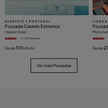
ALENTEJO
| PORTUGAL
LISBOA
Pousada Castelo Estremoz
Pousad
Historic Hotel
Monument
4.7 (724 Reviews)
117
2
Desde
€
/noite
Desde
Ver mais Pousadas