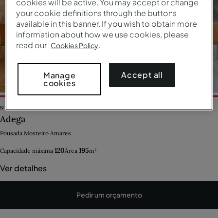
cookies will be active. You may accept or change
your cookie definitions through the buttons
available in this banner. If you wish to obtain more
information about how we use cookies, please
read our
.
Cookies Policy
Accept all
Manage
cookies
NORTE DE PORTUGAL
|
PORTUGAL
Adega
Pousada Mosteiro Amares
120
195
Capacidade máxima
Área
m²
Ver detalhes
Pedir um orçamento