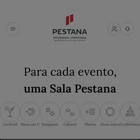
Para cada evento
,
uma Sala Pestana
Cocktail
Mesa em U
Banquete
Cabaret
Plateia
Mesa única
Conferênci