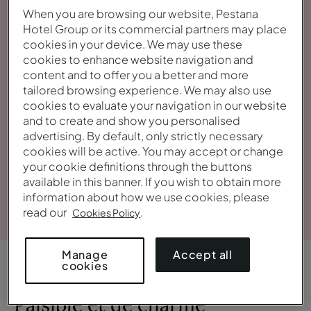
When you are browsing our website, Pestana
Hotel Group or its commercial partners may place
cookies in your device. We may use these
cookies to enhance website navigation and
content and to offer you a better and more
tailored browsing experience. We may also use
cookies to evaluate your navigation in our website
and to create and show you personalised
advertising. By default, only strictly necessary
cookies will be active. You may accept or change
your cookie definitions through the buttons
available in this banner. If you wish to obtain more
Voir la galerie
information about how we use cookies, please
read our
.
Cookies Policy
Accept all
Manage
cookies
APERÇU
Paisible et de charme