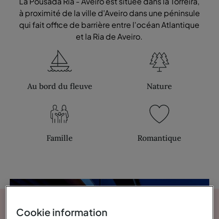
La Pousada Ria - Aveiro est située dans la Torreira,
à proximité de la ville d'Aveiro dans une péninsule
qui fait office de barrière entre l'océan Atlantique
et la Ria de Aveiro.
Au bord du fleuve
Nature
Famille
Romantique
Cookie information