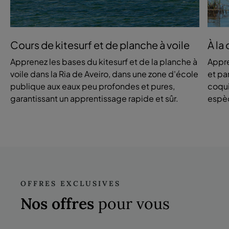
Cours de kitesurf et de planche à voile
À la
Apprenez les bases du kitesurf et de la planche à
Appre
voile dans la Ria de Aveiro, dans une zone d'école
et pa
publique aux eaux peu profondes et pures,
coqui
garantissant un apprentissage rapide et sûr.
espèc
OFFRES EXCLUSIVES
Nos offres
pour vous