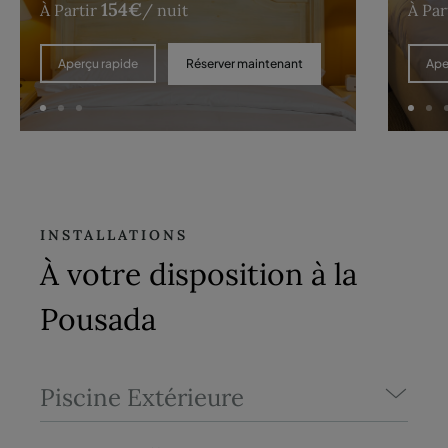
154
€
À Partir
/ nuit
À Par
Réserver maintenant
Aperçu rapide
Ape
INSTALLATIONS
À votre disposition à la
Pousada
Piscine Extérieure