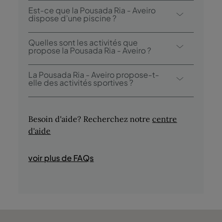
La Pousada Ria - Aveiro dispose d’un
Est-ce que la Pousada Ria - Aveiro
restaurant: Búzios.
dispose d’une piscine ?
Oui, l’hôtel dispose d’une piscine
Quelles sont les activités que
extérieure.
propose la Pousada Ria - Aveiro ?
La Pousada Ria - Aveiro propose les
La Pousada Ria - Aveiro propose-t-
activités/services suivants (des frais
elle des activités sportives ?
peuvent s’appliquer):
Oui, les clients ont accès à la piscine et à la
- Piscine extérieure
location de vélos pendant leur séjour.
- Plage privée
Besoin d'aide? Recherchez notre
centre
- Promenades à cheval
d'aide
- Promenades à vélo
- Pêche
voir plus de FAQs
- Observation des oiseaux
- Promenades en bateau