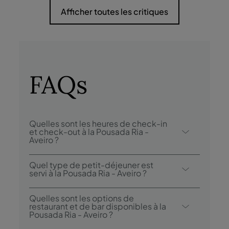
Afficher toutes les critiques
FAQs
Quelles sont les heures de check-in
et check-out à la Pousada Ria -
Aveiro ?
Le check-in à la Pousada Ria - Aveiro est
Quel type de petit-déjeuner est
possible à partir de 15h00, et le check-out
servi à la Pousada Ria - Aveiro ?
jusqu’à 12h00.
L’option petit-déjeuner inclut un buffet
Quelles sont les options de
continental.
restaurant et de bar disponibles à la
Pousada Ria - Aveiro ?