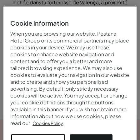
nichée dans la forteresse de Valença, à proximité
des murailles de la zone nord.
Cookie information
When you are browsing our website, Pestana
Hotel Group or its commercial partners may place
cookies in your device. We may use these
Au bord du fleuve
Nature
cookies to enhance website navigation and
content and to offer you a better and more
tailored browsing experience. We may also use
cookies to evaluate your navigation in our website
and to create and show you personalised
Histoire
advertising. By default, only strictly necessary
cookies will be active. You may accept or change
your cookie definitions through the buttons
available in this banner. If you wish to obtain more
information about how we use cookies, please
read our
.
Cookies Policy