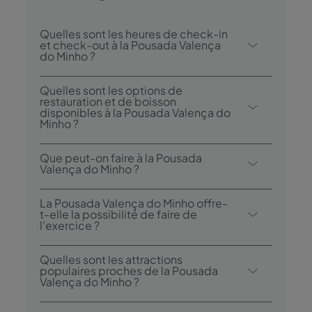
Quelles sont les heures de check-in
et check-out à la Pousada Valença
do Minho ?
Le check-in à la Pousada Valença do Minho
Quelles sont les options de
est possible à partir de 15h00, et le check-
restauration et de boisson
disponibles à la Pousada Valença do
out jusqu’à 12h00.
Minho ?
La Pousada Valença do Minho possède 1
Que peut-on faire à la Pousada
restaurant : Pousada Valença do Minho.
Valença do Minho ?
La Pousada Valença do Minho propose les
La Pousada Valença do Minho offre-
activités / services suivants (des frais
t-elle la possibilité de faire de
l'exercice ?
peuvent s'appliquer):
- Visites culturelles guidées
Oui, les hôtes peuvent faire des randonnées
Quelles sont les attractions
- Sports nautiques
pendant leur séjour.
populaires proches de la Pousada
- Promenades à vélo
Valença do Minho ?
- Excursions dans la région
Les attractions à proximité comprennent la