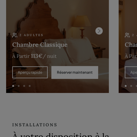
2 ADULTES
2
Chambre Classique
Cha
113
€
À Partir
/ nuit
À Par
Réserver maintenant
Aperçu rapide
Ape
INSTALLATIONS
À votre disposition à la