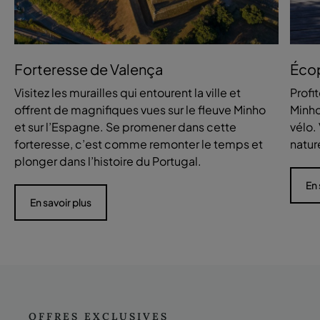
Forteresse de Valença
Écop
Visitez les murailles qui entourent la ville et
Profi
offrent de magnifiques vues sur le fleuve Minho
Minho
et sur l’Espagne. Se promener dans cette
vélo.
forteresse, c’est comme remonter le temps et
natur
plonger dans l’histoire du Portugal.
En 
En savoir plus
OFFRES EXCLUSIVES