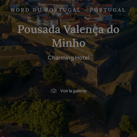
NORD DU PORTUGAL - PORTUGAL
Pousada Valença do
Minho
Charming Hotel
Voir la galerie