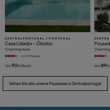
ZENTRALPORTUGAL
| PORTUGAL
ZENTR
Casa Lidador - Óbidos
Pousad
Charming Hotel
Charming
4.2 (170 Reviews)
90
89
Von
€
/nacht
Von
€
Sehen Sie alle unsere Pousadas in Zentralportugal