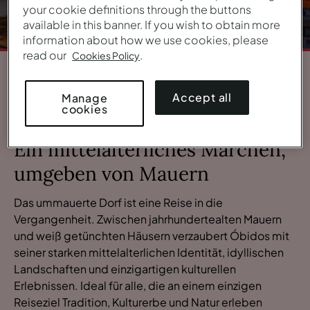
your cookie definitions through the buttons
available in this banner. If you wish to obtain more
information about how we use cookies, please
read our
.
Cookies Policy
1
/
6
Accept all
Manage
cookies
ÜBERBLICK
Ein mittelalterliches Märchen,
umgeben von Mauern
Das ummauerte Dorf ist eine Reise in die
Vergangenheit. Zwischen jahrhundertealten Mauern
und weiß getünchten Häusern verzaubert Óbidos mit
seiner starken mittelalterlichen Identität, idyllischen
Landschaften und einzigartigen kulturellen
Erlebnissen. Ideal für alle, die an einem einzigen
Reiseziel Tradition, Kulturerbe und Natur erleben