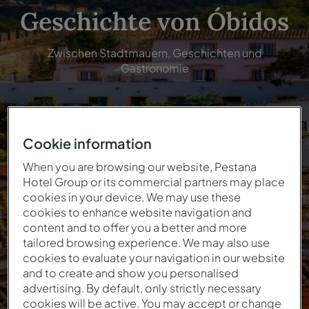
Geschichte von Óbidos
Zwischen Stadtmauern, Geschichten und
Gastronomie
Cookie information
When you are browsing our website, Pestana
Historisch
Gastronomie
Kulturerbe
Natur
Hotel Group or its commercial partners may place
cookies in your device. We may use these
cookies to enhance website navigation and
content and to offer you a better and more
tailored browsing experience. We may also use
cookies to evaluate your navigation in our website
and to create and show you personalised
advertising. By default, only strictly necessary
cookies will be active. You may accept or change