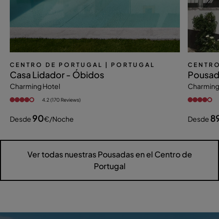
CENTRO DE PORTUGAL
| PORTUGAL
CENTRO
Casa Lidador - Óbidos
Pousad
Charming Hotel
Charming
4.2 (170 Reviews)
90
8
Desde
€
/noche
Desde
Ver todas nuestras Pousadas en el Centro de
Portugal