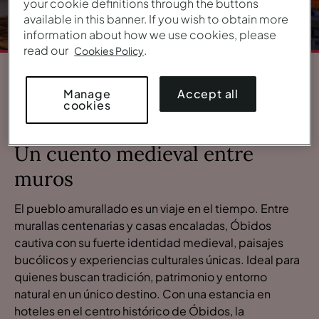
your cookie definitions through the buttons
available in this banner. If you wish to obtain more
information about how we use cookies, please
read our
.
Cookies Policy
1
/
6
Accept all
Manage
cookies
VISTA GENERAL
Un cuento medieval entre
muros
El pueblo amurallado es un viaje en el tiempo.
Entre
murallas centenarias y casas encaladas, Óbidos
cautiva con su fuerte identidad medieval, paisajes
bucólicos y experiencias culturales únicas. Ideal para
quienes buscan tradición, patrimonio y entorno
natural en un único destino. Con una estancia en
hoteles en el centro histórico de Óbidos, la