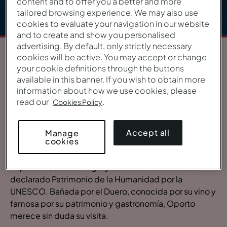
content and to offer you a better and more
tailored browsing experience. We may also use
cookies to evaluate your navigation in our website
and to create and show you personalised
advertising. By default, only strictly necessary
cookies will be active. You may accept or change
1
/
5
your cookie definitions through the buttons
available in this banner. If you wish to obtain more
information about how we use cookies, please
VISTA GENERAL
read our
.
Cookies Policy
La ciudad de Oporto
Una ciudad rica en tradiciones, con siglos de historia,
Accept all
Manage
cookies
donde lo pintoresco se mezcla con la modernidad y la
innovación. Siempre ha sido una de las ciudades más
importantes de Portugal y su centro histórico está
declarado Patrimonio de la Humanidad por la
UNESCO. Bañada por el Duero, conocida por su vino y
famosa por su patrimonio y gastronomía, Oporto
merece sin duda su visita.