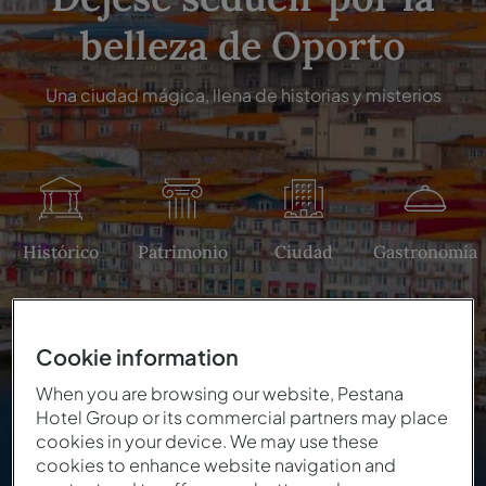
belleza de Oporto
Una ciudad mágica, llena de historias y misterios
Histórico
Patrimonio
Ciudad
Gastronomía
Cookie information
When you are browsing our website, Pestana
Hotel Group or its commercial partners may place
cookies in your device. We may use these
cookies to enhance website navigation and