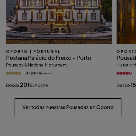
OPORTO
| PORTUGAL
OPORT
Pestana Palácio do Freixo - Porto
Pousada
Pousada & National Monument
Historic
4.7 (1428 Reviews)
201
1
Desde
€
/noche
Desde
Ver todas nuestras Pousadas en Oporto