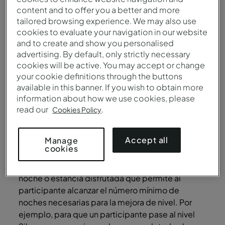
estancias, tal y como se describe en el punto
content and to offer you a better and more
2.12, a), que no se concederá. Si el cliente se
tailored browsing experience. We may also use
identifica como PGC en el momento del check-
cookies to evaluate your navigation in our website
in, se aplicarán el resto de ventajas.
and to create and show you personalised
advertising. By default, only strictly necessary
1.7. En relación con el punto anterior, informamos
cookies will be active. You may accept or change
de que la transición de nivel de la tarjeta PGC
your cookie definitions through the buttons
solo puede calcularse en función de las estancias
available in this banner. If you wish to obtain more
realizadas a través de los sitios web de PESTANA
information about how we use cookies, please
HOTEL GROUP, los centros de atención al cliente
read our
.
Cookies Policy
y/o directamente en los establecimientos
hoteleros. Las transiciones de nivel de la tarjeta
Accept all
Manage
PGC, así como la consiguiente atribución de los
cookies
beneficios asociados, se producen
exclusivamente después del check-out de la
noche o estancia disfrutada que permite al
participante alcanzar el número mínimo de
noches necesarias para la mejora de nivel. Por
ejemplo, para que un participante pase al nivel