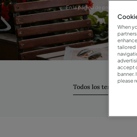
En la página de preguntas frec
servi
Cookie
When you
partners
enhance 
tailored
navigati
advertis
accept o
banner. 
please 
Todos los temas
Reserv