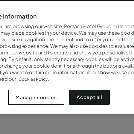
uentes encontrará respuestas rápidas a preguntas relaciona
cios, instalaciones, políticas de cancelación, bonos y much
 information
 are browsing our website, Pestana Hotel Group or its co
 may place cookies in your device. We may use these cooki
website navigation and content and to offer you a better 
 browsing experience. We may also use cookies to evaluate
on in our website and to create and show you personalised
ing. By default, only strictly necessary cookies will be activ
r change your cookie definitions through the buttons availab
If you wish to obtain more information about how we use co
read our
.
Cookies Policy
e una estancia
Gestionar reservas
Pestana Guest
Accept all
Manage cookies