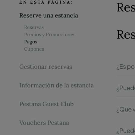
EN ESTA PAGINA:
Res
Reserve una estancia
Reservas
Res
Precios y Promociones
Pagos
Cupones
¿Es po
Gestionar reservas
​Para re
Información de la estancia
¿Puedo
Al reali
Pestana Guest Club
máximo d
¿Que v
combinac
Los prec
reserva
Vouchers Pestana
encuentr
¿Puedo