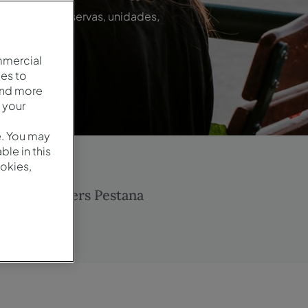
das con las reservas, unidades,
o más.
mmercial
es to
and more
 your
e. You may
le in this
okies,
 Club
Vouchers Pestana