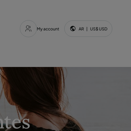
My account
AR
|
US$
USD
Idioma y moneda:
ntes