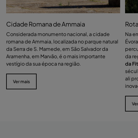
Cidade Romana de Ammaia
Rota
Considerada monumento nacional, a cidade
Na em
romana de Ammaia, localizada no parque natural
Évora
da Serra de S. Mamede, em São Salvador da
percu
Aramenha, em Marvão, é o mais importante
da re
vestígio da sua época na região.
da Fi
sécul
ali p
Ver mais
inov
Ve