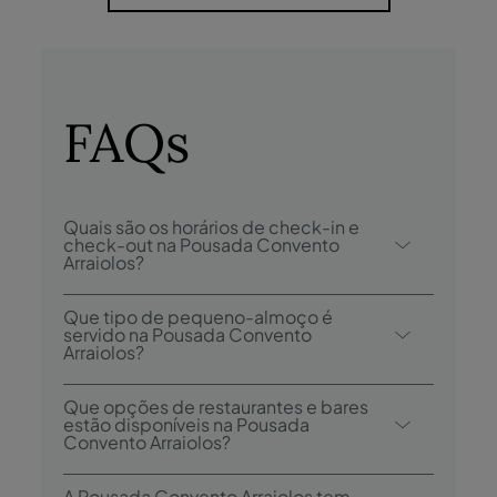
FAQs
Quais são os horários de check-in e
check-out na Pousada Convento
Arraiolos?
O check-in na Pousada Convento Arraiolos
Que tipo de pequeno-almoço é
é desde as 15h00, e o check-out é até às
servido na Pousada Convento
Arraiolos?
12h00.
As opções de pequeno-almoço incluem
Que opções de restaurantes e bares
continental.
estão disponíveis na Pousada
Convento Arraiolos?
A Pousada Convento Arraiolos tem 1
A Pousada Convento Arraiolos tem