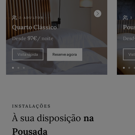
2 ADULTOS
3
Quarto Clássico
Pous
97
€
Desde
/ noite
Desd
Reserve agora
Vista rápida
Vis
INSTALAÇÕES
À sua disposição
na
Pousada