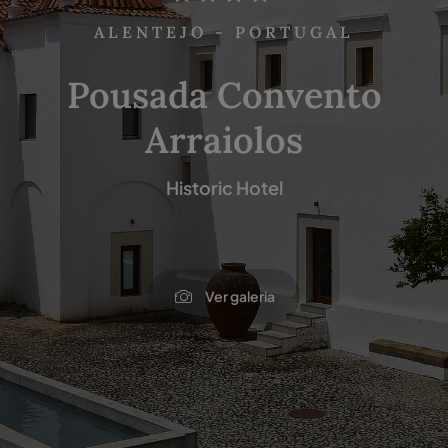
ALENTEJO - PORTUGAL
Pousada Convento
Arraiolos
Historic Hotel
Ver galeria