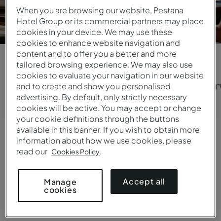
unidades, serviços, instalações, políticas de
When you are browsing our website, Pestana
cancelamento, vouchers e muito mais.
Hotel Group or its commercial partners may place
cookies in your device. We may use these
cookies to enhance website navigation and
content and to offer you a better and more
tailored browsing experience. We may also use
cookies to evaluate your navigation in our website
Todos os Tópicos
Reservar Estadia
Gerir Reser
and to create and show you personalised
advertising. By default, only strictly necessary
cookies will be active. You may accept or change
your cookie definitions through the buttons
available in this banner. If you wish to obtain more
information about how we use cookies, please
read our
.
Cookies Policy
Pestana Guest Club
Accept all
Manage
Cartão
cookies