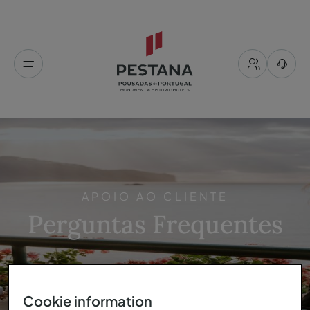
APOIO AO CLIENTE
Perguntas Frequentes
Na página de FAQs, encontra respostas rápidas para
Cookie information
questões relacionadas com reservas,