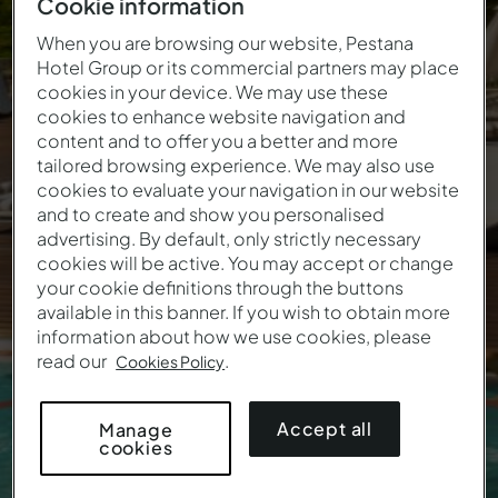
Cookie information
El verano continúa
When you are browsing our website, Pestana
Hotel Group or its commercial partners may place
hasta el último rayo de
cookies in your device. We may use these
cookies to enhance website navigation and
sol
content and to offer you a better and more
tailored browsing experience. We may also use
cookies to evaluate your navigation in our website
52
€
Desde
/ noche
and to create and show you personalised
advertising. By default, only strictly necessary
cookies will be active. You may accept or change
your cookie definitions through the buttons
available in this banner. If you wish to obtain more
information about how we use cookies, please
read our
.
Cookies Policy
Accept all
Manage
cookies