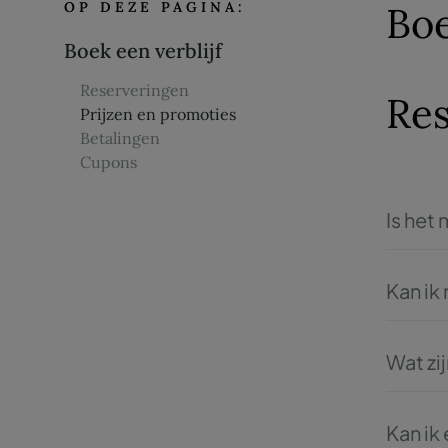
OP DEZE PAGINA:
Boe
Boek een verblijf
Reserveringen
Res
Prijzen en promoties
Betalingen
Cupons
Is het
Als u ka
Kan ik
Voer in
kamers 
Wat zi
hetzelfd
Op de w
een klan
Kan ik