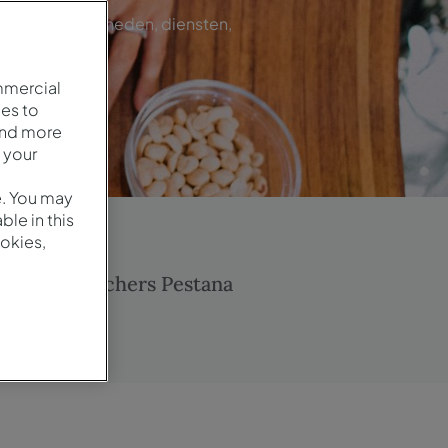
e vragen, eenheden, diensten,
er.
mmercial
es to
and more
 your
e. You may
le in this
okies,
st Club
Vouchers Pestana