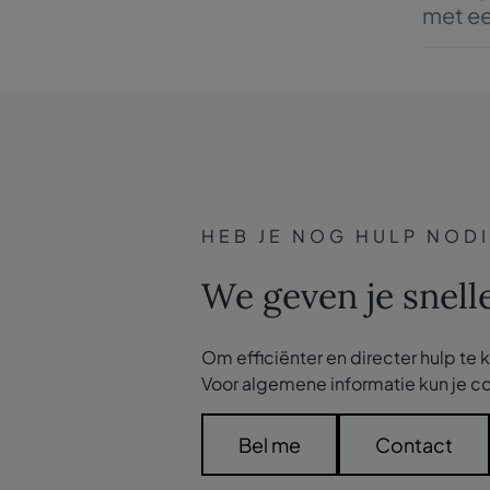
met e
Bij ann
coupon/
Bij wij
coupon/
een hog
Als de u
coupon/
HEB JE NOG HULP NOD
We geven je snelle
Om efficiënter en directer hulp te 
Voor algemene informatie kun je c
Bel me
Contact