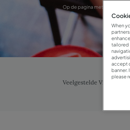
Op de pagina met veelgestelde
fa
Cookie
When you
partners
enhance 
tailored
navigati
advertis
accept o
banner. 
please 
Veelgestelde Vragen
Boek