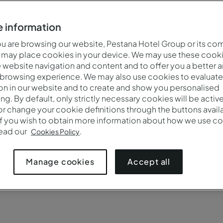
 vragen vind je snelle antwoorden op boekingsgerelateerd
ciliteiten, annuleringsvoorwaarden, vouchers en nog veel me
 information
 are browsing our website, Pestana Hotel Group or its co
 may place cookies in your device. We may use these cooki
website navigation and content and to offer you a better 
 browsing experience. We may also use cookies to evaluate
on in our website and to create and show you personalised
ing. By default, only strictly necessary cookies will be activ
r change your cookie definitions through the buttons availab
If you wish to obtain more information about how we use co
read our
.
Cookies Policy
 een verblijf
Reserveringen beheren
Pestana Gue
Accept all
Manage cookies