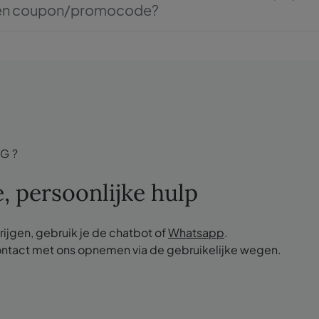
en coupon/promocode?
ulering van een boeking waarbij een coupon/promocode is g
promocode niet meer gebruikt worden bij een nieuwe boe
ziging van een boeking waarbij een coupon/promocode is ge
promocode alleen worden gebruikt voor de gewijzigde boe
ere waarde heeft dan de oorspronkelijke boeking.
iteindelijke boeking een lagere waarde heeft dan de oorspro
promocode niet langer geldig voor de uiteindelijke boekin
IG?
, persoonlijke hulp
krijgen, gebruik je de chatbot of
Whatsapp
.
ontact met ons opnemen via de gebruikelijke wegen.