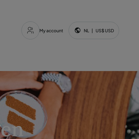
My account
NL
|
US$
USD
Taal en valuta:
gen