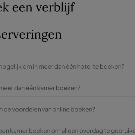
k een verblijf
erveringen
 mogelijk om in meer dan één hotel te boeken?
mers in meerdere hotels wilt boeken, moet elk hotel apart 
 meer dan één kamer boeken?
 de zoekopdracht het aantal gewenste kamers in, maximaal 5
tegelijk geboekt worden als voor elke kamer de verdeling 
jn de voordelen van online boeken?
e is. Als dit niet het geval is, moet u elke kamer apart boeke
ebsites van de merken Pestana en Pousadas worden de laag
t een lagere prijs vindt, garanderen we dat we die zullen 
 een kamer boeken om alleen overdag te gebruike