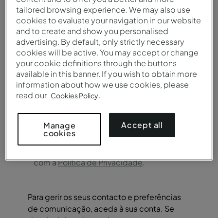
tailored browsing experience. We may also use
cookies to evaluate your navigation in our website
and to create and show you personalised
advertising. By default, only strictly necessary
cookies will be active. You may accept or change
Idioma Preferencial
your cookie definitions through the buttons
available in this banner. If you wish to obtain more
information about how we use cookies, please
read our
.
Cookies Policy
Accept all
Manage
Autorizo o tratamento dos meus dados
cookies
para ações de marketing direto,
genérico ou personalizado, de acordo
com a
Política de Privacidade
.
Para gerir os seus contacto e preferências
de comunicação, aceda à sua conta. Se