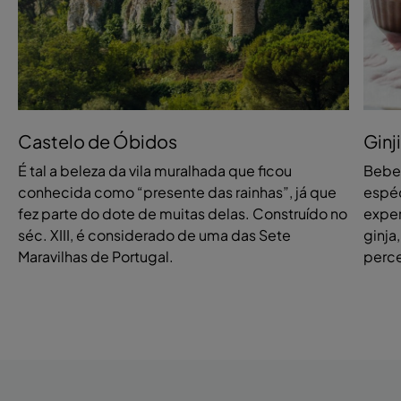
Castelo de Óbidos
Ginj
É tal a beleza da vila muralhada que ficou
Beber
conhecida como “presente das rainhas”, já que
espéc
fez parte do dote de muitas delas. Construído no
exper
séc. XIII, é considerado de uma das Sete
ginja
Maravilhas de Portugal.
perce