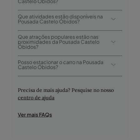
Castelo Óbidos?
A Pousada Castelo Óbidos tem 1
Que atividades estão disponíveis na
restaurante: Pousada Castelo de Óbidos.
Pousada Castelo Óbidos?
A Pousada Castelo Óbidos oferece as
Que atrações populares estão nas
seguintes atividades/serviços (pode incluir
proximidades da Pousada Castelo
Óbidos?
custo extra):
- Tours Culturais Guiadas
As atrações próximas incluem Vila de
Posso estacionar o carro na Pousada
- Prova de Produtos Regionais
Óbidos, Castelo de Óbidos e Porta da
Castelo Óbidos?
- Passeios a Cavalo
Senhora da Piedade (Porta da Vila).
- Golfe
Sem estacionamento próprio. Há
- Lojas
estacionamento público disponível nas
Precisa de mais ajuda? Pesquise no nosso
proximidades.
centro de ajuda
Ver mais FAQs