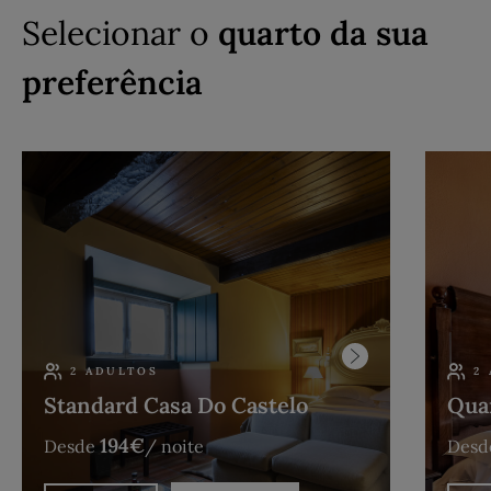
Selecionar o
quarto da sua
preferência
2 ADULTOS
2
Standard Casa Do Castelo
Quar
194
€
Desde
/ noite
Desd