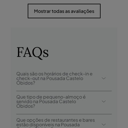
Mostrar todas as avaliações
FAQs
Quais são os horários de check-in e
check-out na Pousada Castelo
Óbidos?
O check-in na Pousada Castelo Óbidos é
Que tipo de pequeno-almoço é
desde as 15h00, e o check-out é até às
servido na Pousada Castelo
Óbidos?
12h00.
As opções de pequeno-almoço incluem
Que opções de restaurantes e bares
buffet continental.
estão disponíveis na Pousada