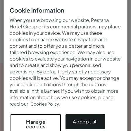
encontrar para descansar.
Cookie information
When you are browsing our website, Pestana
Hotel Group or its commercial partners may place
História
cookies in your device. We may use these
cookies to enhance website navigation and
content and to offer you a better and more
tailored browsing experience. We may also use
cookies to evaluate your navigation in our website
and to create and show you personalised
advertising. By default, only strictly necessary
cookies will be active. You may accept or change
your cookie definitions through the buttons
available in this banner. If you wish to obtain more
information about how we use cookies, please
read our
.
Cookies Policy
Accept all
Manage
cookies