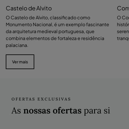
Castelo de Alvito
Conv
O Castelo de Alvito, classificado como
O Co
Monumento Nacional, é um exemplo fascinante
histó
da arquitetura medieval portuguesa, que
seren
combina elementos de fortaleza e residência
tranq
palaciana.
Ver mais
OFERTAS EXCLUSIVAS
As
nossas ofertas
para si