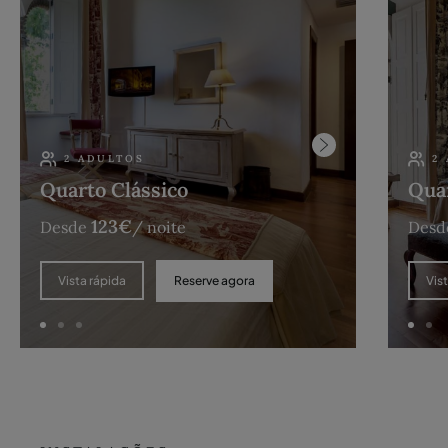
2 ADULTOS
2
Quarto Clássico
Qua
123
€
Desde
/ noite
Desd
Reserve agora
Vista rápida
Vis