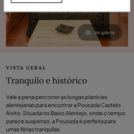
Ver galeria
VISTA GERAL
Tranquilo e histórico
Vale a pena percorrer as longas planícies
alentejanas para encontrar a Pousada Castelo
Alvito. Situada no Baixo Alentejo, onde o tempo
parece suspenso, a Pousada é perfeita para
umas férias tranquilas.