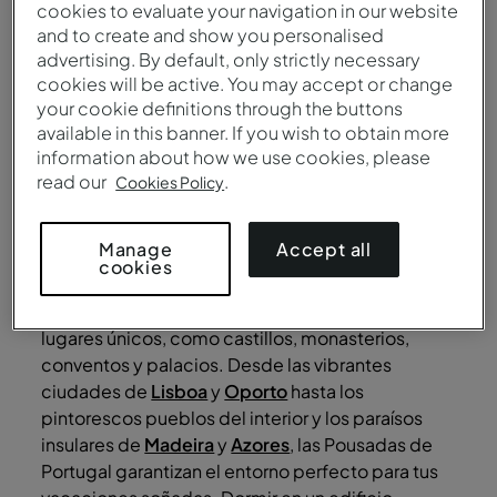
cookies to evaluate your navigation in our website
and to create and show you personalised
advertising. By default, only strictly necessary
Enviar
cookies will be active. You may accept or change
your cookie definitions through the buttons
1
available in this banner. If you wish to obtain more
information about how we use cookies, please
En Pousadas de Portugal, encontrarás
read our
.
Cookies Policy
los mejores hoteles históricos para tus
próximas vacaciones
Accept all
Manage
cookies
Las Pousadas de Portugal ofrecen una
experiencia inigualable, con
hoteles históricos
en
lugares únicos, como castillos, monasterios,
conventos y palacios. Desde las vibrantes
ciudades de
Lisboa
y
Oporto
hasta los
pintorescos pueblos del interior y los paraísos
insulares de
Madeira
y
Azores
, las Pousadas de
Portugal garantizan el entorno perfecto para tus