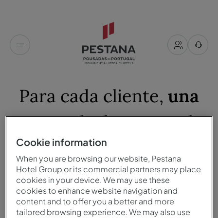
Para cada cliente,
una
Pousada de Portugal
Cookie information
Ver todos los filtros
When you are browsing our website, Pestana
Hotel Group or its commercial partners may place
cookies in your device. We may use these
hoteles
disponibles para ti
cookies to enhance website navigation and
content and to offer you a better and more
Ordenar por
tailored browsing experience. We may also use