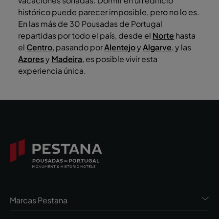
vacaciones soñadas. Dormir en un edificio
histórico puede parecer imposible, pero no lo es.
En las más de 30 Pousadas de Portugal
repartidas por todo el país, desde el
Norte
hasta
el
Centro
, pasando por
Alentejo
y
Algarve
, y las
Azores
y
Madeira
, es posible vivir esta
experiencia única.
Marcas Pestana