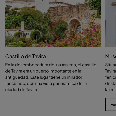
Castillo de Tavira
Muse
En la desembocadura del río Asseca, el castillo
Situa
de Tavira era un puerto importante en la
Tavir
antigüedad. Este lugar tiene un mirador
fenic
fantástico, con una vista panorámica de la
desta
ciudad de Tavira.
la c
Ve