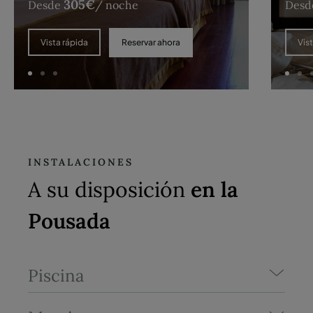
305
€
Desde
/ noche
Desd
Reservar ahora
Vista rápida
Vis
INSTALACIONES
A su disposición
en la
Pousada
Piscina