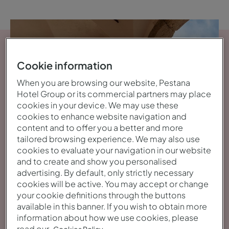
Cookie information
When you are browsing our website, Pestana
Hotel Group or its commercial partners may place
cookies in your device. We may use these
cookies to enhance website navigation and
content and to offer you a better and more
tailored browsing experience. We may also use
cookies to evaluate your navigation in our website
and to create and show you personalised
advertising. By default, only strictly necessary
cookies will be active. You may accept or change
your cookie definitions through the buttons
Ver galería
available in this banner. If you wish to obtain more
information about how we use cookies, please
read our
.
Cookies Policy