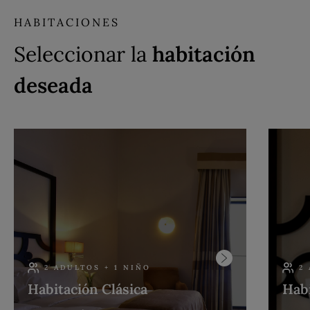
HABITACIONES
Seleccionar la
habitación
deseada
2 ADULTOS + 1 NIÑO
2
Habitación Clásica
Habi