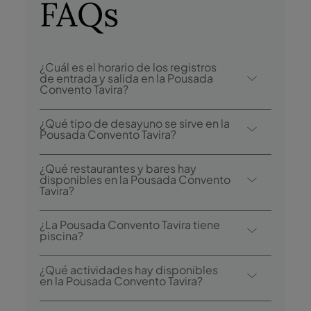
FAQs
¿Cuál es el horario de los registros
de entrada y salida en la Pousada
Convento Tavira?
El registro de entrada en la Pousada
¿Qué tipo de desayuno se sirve en la
Convento Tavira comienza a las 15:00, y el
Pousada Convento Tavira?
registro de salida es hasta las 12:00.
Las opciones de bufé incluyen desayuno
¿Qué restaurantes y bares hay
continental.
disponibles en la Pousada Convento
Tavira?
La Pousada Convento Tavira dispone de un
¿La Pousada Convento Tavira tiene
restaurante: Mouraria.
piscina?
Sí, el hotel tiene piscina exterior.
¿Qué actividades hay disponibles
en la Pousada Convento Tavira?
La Pousada Convento Tavira ofrece las