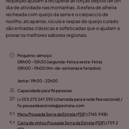
requeijão ajudam a recuperar as forças depois de um
dia de atividade nas montanhas. A esfera de alheira
recheada com queijo da serra e o carpaccio de
novilho, alcaparras, rúcula e raspas de queijo curado
são entradas clássicas e sofisticadas que o ajudam a
provar os melhores sabores regionais.
Pequeno-almoço:
08h00 - 10h30 (segunda-feira a sexta-feira)
08h00 - 11h00 (fim-de-semanas e feriados)
Jantar: 19h30 - 22h00
Capacidade para 96 pessoas
(+351) 275 247 390 (chamada para a rede fixa nacional) /
fo.pousadasestrela@pestana.com
Menu Pousada Serra da Estrela (PDF)
(1765.9 KB)
Carta de vinhos Pousada Serra da Estrela (PDF)
(759.2
KB)