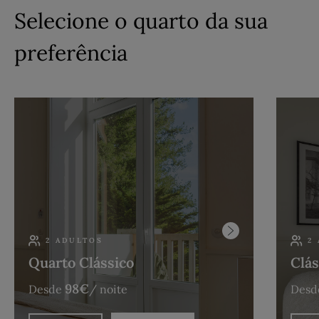
Selecione o quarto da sua
preferência
2 ADULTOS
2
Quarto Clássico
Clás
98
€
Desde
/ noite
Desd