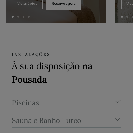
Reserve agora
Vista rápida
Vis
INSTALAÇÕES
À sua disposição
na
Pousada
Piscinas
Sauna e Banho Turco