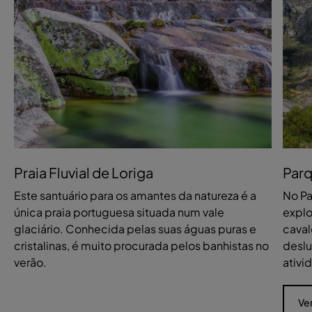
Praia Fluvial de Loriga
Parq
Este santuário para os amantes da natureza é a
No Pa
única praia portuguesa situada num vale
explo
glaciário. Conhecida pelas suas águas puras e
caval
cristalinas, é muito procurada pelos banhistas no
deslu
verão.
ativi
Ve