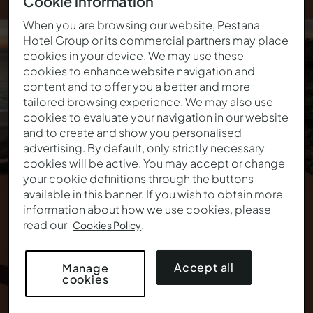
Cookie information
Reserve 7 noches y
When you are browsing our website, Pestana
Hotel Group or its commercial partners may place
gane 150€
cookies in your device. We may use these
cookies to enhance website navigation and
content and to offer you a better and more
Exclusivo Pestana Guest Club
tailored browsing experience. We may also use
cookies to evaluate your navigation in our website
Esta oferta ya no está en vigor.
and to create and show you personalised
advertising. By default, only strictly necessary
cookies will be active. You may accept or change
your cookie definitions through the buttons
available in this banner. If you wish to obtain more
information about how we use cookies, please
read our
.
Cookies Policy
Accept all
Manage
cookies