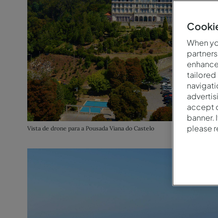
Cookie
When you
partners
enhance 
tailored
navigati
advertis
accept o
banner. 
please 
Vista de drone para a Pousada Viana do Castelo