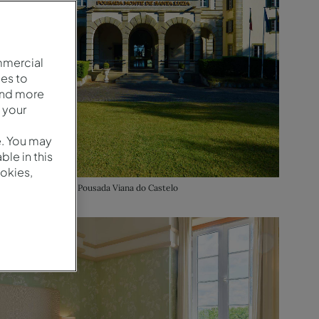
mmercial
es to
and more
 your
e. You may
le in this
okies,
Entrada principal da Pousada Viana do Castelo