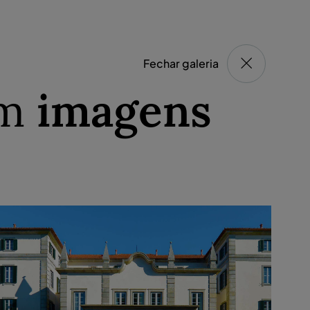
Fechar galeria
em
imagens