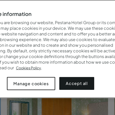
 information
 are browsing our website, Pestana Hotel Group or its co
 may place cookies in your device. We may use these cooki
website navigation and content and to offer you a better 
 browsing experience. We may also use cookies to evaluate
on in our website and to create and show you personalised
ing. By default, only strictly necessary cookies will be activ
r change your cookie definitions through the buttons availab
If you wish to obtain more information about how we use co
read our
.
Cookies Policy
Basílica de Santa Luzia
Accept all
Manage cookies