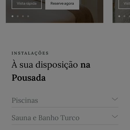
Reserve agora
Vista rápida
Vis
INSTALAÇÕES
À sua disposição
na
Pousada
Piscinas
Sauna e Banho Turco