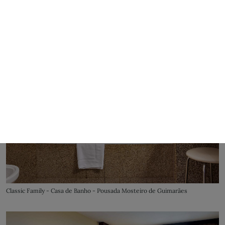
Classic Family - Casa de Banho - Pousada Mosteiro de Guimarães