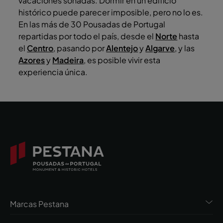
vacaciones soñadas. Dormir en un edificio
histórico puede parecer imposible, pero no lo es.
En las más de 30 Pousadas de Portugal
repartidas por todo el país, desde el
Norte
hasta
el
Centro
, pasando por
Alentejo
y
Algarve
, y las
Azores
y
Madeira
, es posible vivir esta
experiencia única.
Marcas Pestana