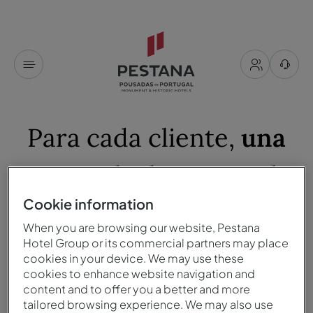
Para cada cliente,
una
Pousada de Portugal
Cookie information
Ver todos los filtros
When you are browsing our website, Pestana
Hotel Group or its commercial partners may place
cookies in your device. We may use these
hoteles
disponibles para ti
cookies to enhance website navigation and
content and to offer you a better and more
Ordenar por
tailored browsing experience. We may also use