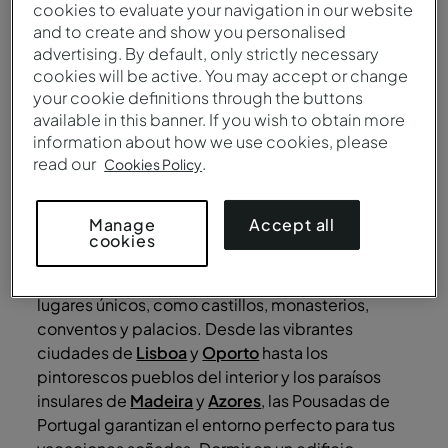
cookies to evaluate your navigation in our website
and to create and show you personalised
advertising. By default, only strictly necessary
Enviar
cookies will be active. You may accept or change
your cookie definitions through the buttons
1
available in this banner. If you wish to obtain more
information about how we use cookies, please
En Pousadas de Portugal, encontrarás
read our
.
Cookies Policy
los mejores hoteles históricos para tus
próximas vacaciones
Accept all
Manage
cookies
Las Pousadas de Portugal ofrecen una
experiencia inigualable, con
hoteles históricos
en
lugares únicos, como castillos, monasterios,
conventos y palacios. Desde las vibrantes
ciudades de
Lisboa
y
Oporto
hasta los
pintorescos pueblos del interior y los paraísos
insulares de
Madeira
y
Azores
, las Pousadas de
Portugal garantizan el entorno perfecto para tus