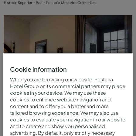
Historic Superior - Bed - Pousada Mosteiro Guimarães