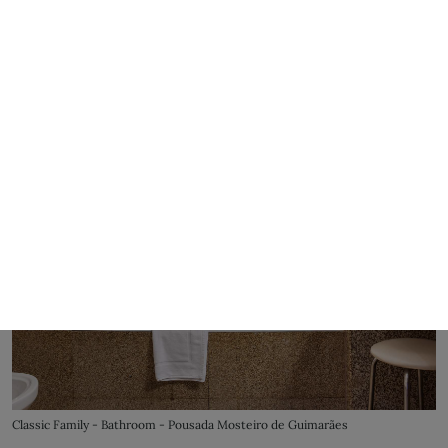
Classic Family - Bathroom - Pousada Mosteiro de Guimarães