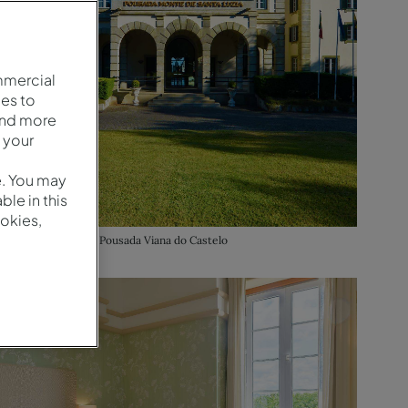
mmercial
es to
and more
 your
e. You may
le in this
okies,
Entrada principal da Pousada Viana do Castelo