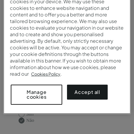
cookies in your device. We may use these
cookies to enhance website navigation and
Destino / Hotel*
content and to offer you a better and more
tailored browsing experience. We may also use
cookies to evaluate your navigation in our website
and to create and show you personalised
Precisa de salas de reunião?
advertising. By default, only strictly necessary
cookies will be active. You may accept or change
Sim
your cookie definitions through the buttons
Não
available in this banner. If you wish to obtain more
information about how we use cookies, please
read our
.
Cookies Policy
Accept all
Manage
cookies
Precisa de catering?
Sim
Não