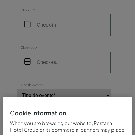
Check-in*
Check-out*
Tipo de evento*
Cookie information
Número de participantes*
When you are browsing our website, Pestana
Hotel Group or its commercial partners may place