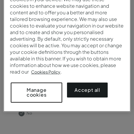
Destino / Hotel*
cookies to enhance website navigation and
content and to offer you a better and more
tailored browsing experience. We may also use
cookies to evaluate your navigation in our website
¿Necesita salas de reuniones?
and to create and show you personalised
advertising. By default, only strictly necessary
Sí
cookies will be active. You may accept or change
No
your cookie definitions through the buttons
available in this banner. If you wish to obtain more
information about how we use cookies, please
read our
.
Cookies Policy
Accept all
Manage
¿Necesitas catering?
cookies
Sí
No